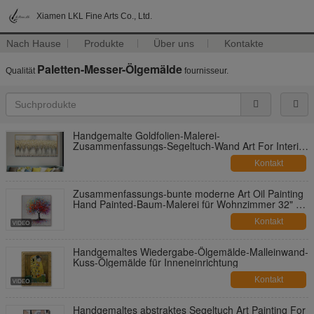
Xiamen LKL Fine Arts Co., Ltd.
Nach Hause
Produkte
Über uns
Kontakte
Paletten-Messer-Ölgemälde
Qualität
fournisseur.
Handgemalte Goldfolien-Malerei-
Zusammenfassungs-Segeltuch-Wand Art For Interior
Decoration
Kontakt
Zusammenfassungs-bunte moderne Art Oil Painting
Hand Painted-Baum-Malerei für Wohnzimmer 32" X
32"
Kontakt
Handgemaltes Wiedergabe-Ölgemälde-Malleinwand-
Kuss-Ölgemälde für Inneneinrichtung
Kontakt
Handgemaltes abstraktes Segeltuch Art Painting For