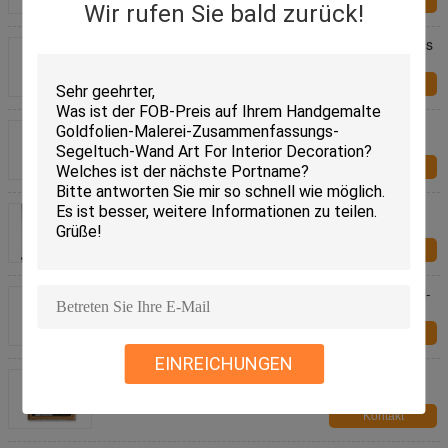
Kontakt
Wir rufen Sie bald zurück!
Abstrakte goldene Büro-Dekoration 3D Art Paintings
Canvas Decorative For
Kontakt
Wohnzimmer-dekorative Zusammenfassung Art
Canvas Paintings Unframed Wall Art Oil Painting
Kontakt
Handgemaltes Zusammenfassungs-Art Canvas
Paintings Flow Color-Gold für Wand-Dekoration
Kontakt
Realistische Familien-Leute-kundenspezifisches Öl-
Porträt-Segeltuch 5cm für Haus-Dekoration
Kontakt
EINREICHUNGEN
Frauen-kundenspezifische Ölgemälde-Porträts
handgemacht von der Fotografie
Kontakt