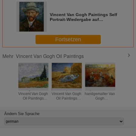
Vincent Van Gogh Paintings Self
Portrait-Wiedergabe auf
Segeltuch für Haus-Dekor
Fortsetzen
Vincent Van Gogh Oil Paintings
Mehr
Handgemachtes
Kundenspezifisches
Impressionismus
50x60cm 
Vincent Van Gogh
Vincent Van Gogh
handgemalter Van
Triomphe
Oil Paintings
Oil Paintings
Gogh
Straß
Reproductions-
Reproductions-La
Reproductions
Ölgem
Weizen-Feld mit
Sieste für Kaffee-
Red Vineyards
Ölgemä
Zypressen
Speicher-Dekor
bei Arles
Mallein
Ändern Sie Sprache
Pari