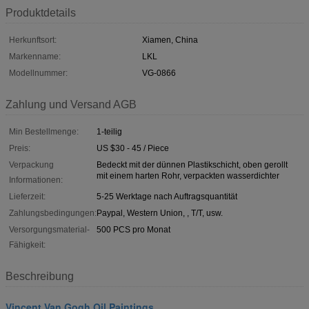
Produktdetails
Herkunftsort:
Xiamen, China
Markenname:
LKL
Modellnummer:
VG-0866
Zahlung und Versand AGB
Min Bestellmenge:
1-teilig
Preis:
US $30 - 45 / Piece
Verpackung
Bedeckt mit der dünnen Plastikschicht, oben gerollt
mit einem harten Rohr, verpackten wasserdichter
Informationen:
Lieferzeit:
5-25 Werktage nach Auftragsquantität
Zahlungsbedingungen:
Paypal, Western Union, , T/T, usw.
Versorgungsmaterial-
500 PCS pro Monat
Fähigkeit:
Beschreibung
Vincent Van Gogh Oil Paintings