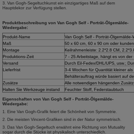
3. Van Gogh-Segeltuchkunst ein einzigartiges Maß auf dem
Hauptdekor zur Verfügung stellen.
Produktbeschreibung von Van Gogh Self - Porträt-Ölgemälde-
Wiedergabe:
Produkt-Name
Van Gogh Self - Porträt-Ölgemälde
Maß
50 x 60 cm, 60 x 90 cm oder kund
Montage
Keilrahmenleiste: 2.2*2.8 CM, 2.2*3
Produktions-Zeit
7 - 25 Arbeitstage, hängt es von der
Versand
Durch Eil-Fedex/DHL/UPS, usw.; Du
Lieferfrist
3-4 Wochen für Quantität kleiner al
Behälterauftrag würde basiert auf de
Zusätze
Alle notwendigen hängenden Zusätze
Halten Sie Werkzeuge instand
Feuchter Stoff, Federstaubtuch
Eigenschaften von Van Gogh Self - Porträt-Ölgemälde-
Wiedergabe:
1. Eine Van Gogh-Grafik feiert die Schönheit von Symmetrie.
2. Die meisten Vincent-Grafiken sind in der Natur symmetrisch.
3. Das Van Gogh-Segeltuch erwähnt eine Richtung von Mutuality
sogar durch die Stücke ist physikalisch unterschiedlich.