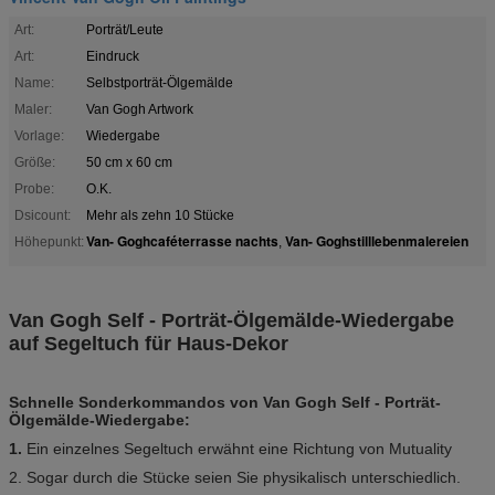
Art:
Porträt/Leute
Art:
Eindruck
Name:
Selbstporträt-Ölgemälde
Maler:
Van Gogh Artwork
Vorlage:
Wiedergabe
Größe:
50 cm x 60 cm
Probe:
O.K.
Dsicount:
Mehr als zehn 10 Stücke
Van- Goghcaféterrasse nachts
Van- Goghstilllebenmalereien
Höhepunkt:
,
Van Gogh Self - Porträt-Ölgemälde-Wiedergabe
auf Segeltuch für Haus-Dekor
Schnelle Sonderkommandos von Van Gogh Self - Porträt-
Ölgemälde-Wiedergabe:
1.
Ein einzelnes Segeltuch erwähnt eine Richtung von Mutuality
2. Sogar durch die Stücke seien Sie physikalisch unterschiedlich.