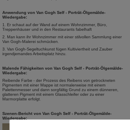
Anwendung von Van Gogh Self - Porträt-Ölgemälde-
Wiedergabe:
1. Er schaut auf der Wand auf einem Wohnzimmer, Büro,
Treppenhäuser und in den Restaurants fabelhaft
2. Man kann ihr Wohnzimmer mit einer stilvollen Sammlung einer
Van Gogh-Malerei schmücken.
3. Van Gogh-Segeltuchkunst fügen Kultiviertheit und Zauber
irgendjemandes Arbeitsplatz hinzu.
Malende Fähigkeiten von Van Gogh Self - Porträt-Ölgemälde-
Wiedergabe:
Reibende Farbe - der Prozess des Reibens von getrockneten
Pigmenten mit einer Mappe ist normalerweise mit einem
Palettenmesser und dann sorgfältig Grund zu einem dünneren,
glatteren Pigment mit einem Glasschleifer oder zu einer
Marmorplatte erfolgt.
Szenen-Bericht von Van Gogh Self - Porträt-Ölgemälde-
Wiedergabe: