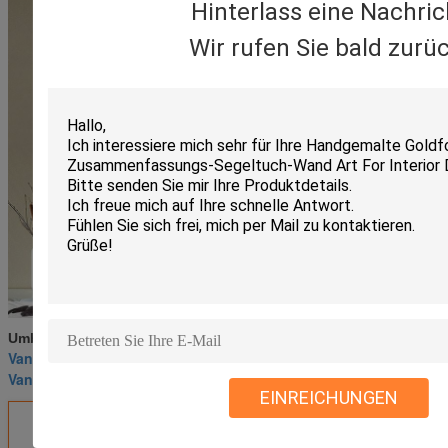
Hinterlass eine Nachric
Wir rufen Sie bald zurüc
Van- Goghstilllebenmalereien
Umbauten:
,
Van- Goghcaféterrasse nachts
,
Van- Goghsonnenblumenmalerei
EINREICHUNGEN
Erhalten Sie den besten Preis für