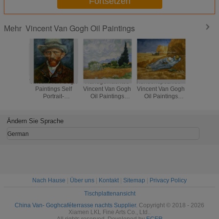
Fortsetzen
Vincent Van Gogh Oil Paintings
Mehr
Vincent Van Gogh
Handgemachtes
Kundenspezifisches
Impressi
Paintings Self
Vincent Van Gogh
Vincent Van Gogh
handgemal
Portrait-
Oil Paintings
Oil Paintings
Gog
Wiedergabe auf
Reproductions-
Reproductions-La
Reprodu
Segeltuch für
Weizen-Feld mit
Sieste für Kaffee-
Red Vin
Haus-Dekor
Zypressen
Speicher-Dekor
bei Ar
Ändern Sie Sprache
German
Nach Hause
|
Über uns
|
Kontakt
|
Sitemap
|
Privacy Policy
Tischplattenansicht
China Van- Goghcaféterrasse nachts Supplier.
Copyright © 2018 - 2026
Xiamen LKL Fine Arts Co., Ltd..
All rights reserved. Developed by
ECER