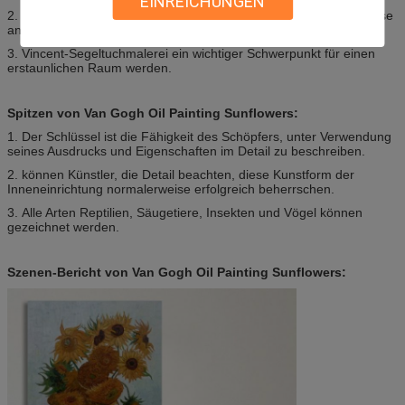
EINREICHUNGEN
2. werden hochwertige Van Gogh-Segeltuchgalerien normalerweise
an den starken Rahmen angebracht.
3. Vincent-Segeltuchmalerei ein wichtiger Schwerpunkt für einen
erstaunlichen Raum werden.
Spitzen von Van Gogh Oil Painting Sunflowers:
1. Der Schlüssel ist die Fähigkeit des Schöpfers, unter Verwendung
seines Ausdrucks und Eigenschaften im Detail zu beschreiben.
2. können Künstler, die Detail beachten, diese Kunstform der
Inneneinrichtung normalerweise erfolgreich beherrschen.
3. Alle Arten Reptilien, Säugetiere, Insekten und Vögel können
gezeichnet werden.
Szenen-Bericht von Van Gogh Oil Painting Sunflowers: