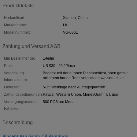
Produktdetails
Herkunftsort:
Xiamen, China
Markenname:
LKL
Modellnummer:
VG-0861
Zahlung und Versand AGB
Min Bestellmenge:
1-teilig
Preis:
US $30 - 45 / Piece
Verpackung
Bedeckt mit der dünnen Plastikschicht, oben gerollt
mit einem harten Rohr, verpackten wasserdichter
Informationen:
Lieferzeit:
5-25 Werktage nach Auftragsquantität
Zahlungsbedingungen:
Paypal, Western Union, MoneyGram, T/T, usw.
Versorgungsmaterial-
500 PCS pro Monat
Fähigkeit:
Beschreibung
Vincent Van Gogh Oil Paintings