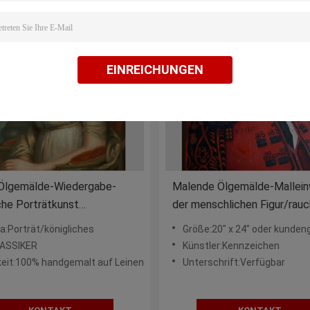
EINREICHUNGEN
-Ölgemälde-Wiedergabe-
Malende Ölgemälde-Mallei
che Porträtkunst
der menschlichen Figur/rau
malt auf Segeltuch
Frau in der roten Malerei
:Porträt/königliches
Größe:20" x 24" oder kundengebund
LASSIKER
Künstler:Kennzeichen
keit:100% handgemalt auf Leinen
Unterschrift:Verfügbar