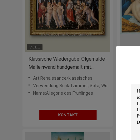
Klassische Wiedergabe-Ölgemälde-
Segelt
Malleinwand handgemalt mit
nackte
Frühlings-Allegorie 36" x 48
Wiederg
Art:Renaissance/klassisches
Thema
Verwendung:Schlafzimmer, Sofa, Wohnzimmer, Hotel
Art:K
Name:Allegorie des Frühlinges
Art:H
KONTAKT