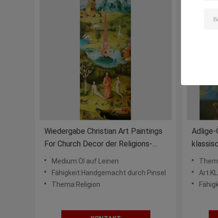
Wiedergabe Christian Art Paintings
Adlige
For Church Decor der Religions-
klassis
Ölgemälde-menschlichen Figur
handge
Medium:Öl auf Leinen
Thema
Fähigkeit:Handgemacht durch Pinsel
Art:K
Thema:Religion
Fähig