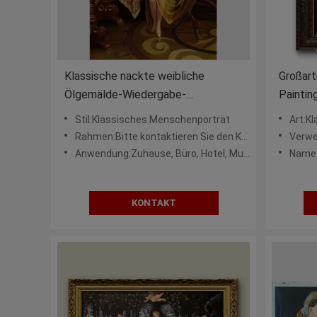
Klassische nackte weibliche
Großart
Ölgemälde-Wiedergabe-
Paintin
handgemaltes Leute-Ölgemälde
für Inn
Stil:Klassisches Menschenporträt
Art:K
Rahmen:Bitte kontaktieren Sie den Kundendienst.
Verwe
Anwendung:Zuhause, Büro, Hotel, Museum
Name:
KONTAKT