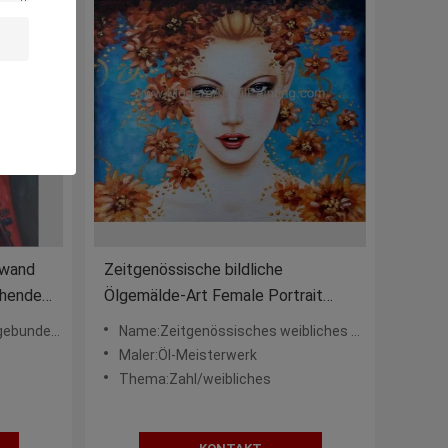
nwand
Zeitgenössische bildliche
chende
Ölgemälde-Art Female Portrait
Painting Newest-Art
ene Größen
Name:Zeitgenössisches weibliches Porträt-Ölgemälde
Maler:Öl-Meisterwerk
Thema:Zahl/weibliches