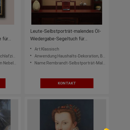
Leute-Selbstporträt-malendes Öl-
 für
Wiedergabe-Segeltuch für
Wohnzimmer
Art:Klassisch
er, Sofa
Anwendung:Haushalts-Dekoration, Büro
ebelmeer
Name:Rembrandt-Selbstporträt-Malerei
KONTAKT