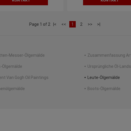
KONTAKT
KONTAKT
Page 1 of 2
|<
<<
1
2
>>
>|
tten-Messer-Ölgemälde
Zusammenfassung Art 
s-Ölgemälde
Ursprüngliche Öl-Land
ent Van Gogh Oil Paintings
Leute-Ölgemälde
enölgemälde
Boots-Ölgemälde