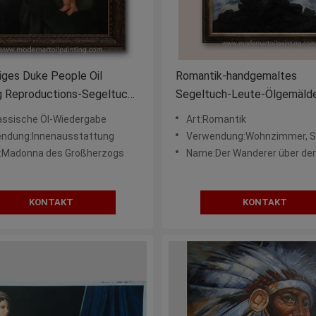
iges Duke People Oil
Romantik-handgemaltes
g Reproductions-Segeltuch
Segeltuch-Leute-Ölgemälde
endekor
Schlafzimmer
lassische Öl-Wiedergabe
Art:Romantik
ndung:Innenausstattung
Verwendung:Wohnzimmer, Schlafzimm
Madonna des Großherzogs
Name:Der Wanderer über dem N
KONTAKT
KONTAKT