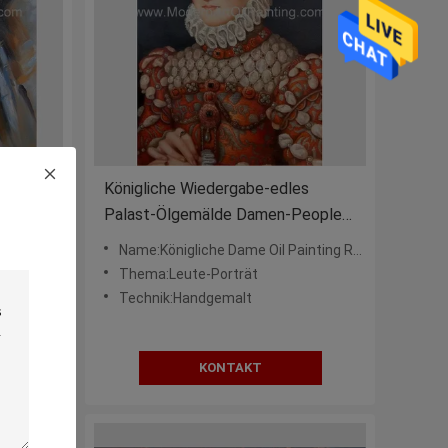
trät-
Königliche Wiedergabe-edles
Palast-Ölgemälde Damen-People
h
Oil Painting für Hauptdekor
Name:Königliche Dame Oil Painting Reproduction
Ölgemälde
Thema:Leute-Porträt
Technik:Handgemalt
KONTAKT