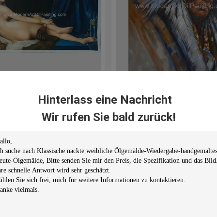
uch-Leute-Ölgemälde,
Eindrucks-menschliches Por
Hinterlass eine Nachricht
 Frauen-Ölgemälde-
malende Stammesführer
Wir rufen Sie bald zurück!
abe auf Leinen
handgemacht auf Segeltuc
:Leute-Akt
Thema:Porträt/Leute
LASSIKER
Name:Indisches Stammesführer-
andgemalt
Maler:Paul H
KONTAKT
KONTAKT