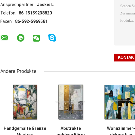
Ansprechpartner:
Jackie L
Telefon:
86-15159238820
Faxen:
86-592-5969581
Andere Produkte
Handgemalte Grenze
Abstrakte
Wohnzimmer-
Muster-
goldene Büro-
dekorative