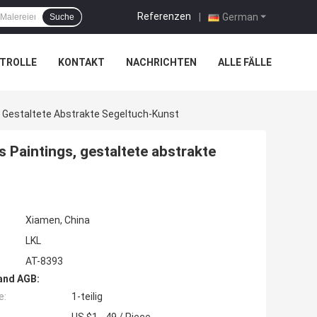
Referenzen
|
German
Suche
TROLLE
KONTAKT
NACHRICHTEN
ALLE FÄLLE
Gestaltete Abstrakte Segeltuch-Kunst
Paintings, gestaltete abstrakte
Xiamen, China
LKL
AT-8393
and AGB:
e:
1-teilig