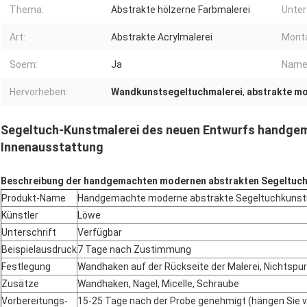
Thema:
Abstrakte hölzerne Farbmalerei
Unter
Art:
Abstrakte Acrylmalerei
Mont
Soem:
Ja
Name
Hervorheben:
Wandkunstsegeltuchmalerei
,
abstrakte mo
Segeltuch-Kunstmalerei des neuen Entwurfs handge
Innenausstattung
Beschreibung der handgemachten modernen abstrakten Segeltuch
Produkt-Name
Handgemachte moderne abstrakte Segeltuchkunst
Künstler
Löwe
Unterschrift
Verfügbar
Beispielausdruck
7 Tage nach Zustimmung
Festlegung
Wandhaken auf der Rückseite der Malerei, Nichtspu
Zusätze
Wandhaken, Nagel, Micelle, Schraube
Vorbereitungs-
15-25 Tage nach der Probe genehmigt (hängen Sie 