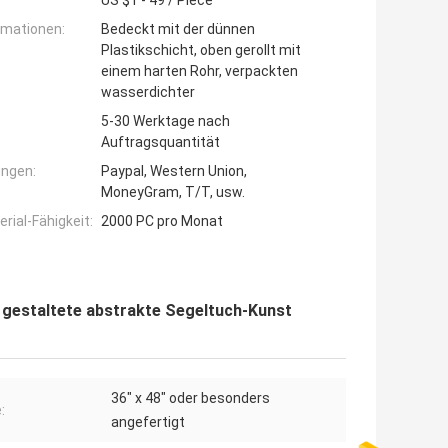
US $1 - 49 / Piece
rmationen:
Bedeckt mit der dünnen
Plastikschicht, oben gerollt mit
einem harten Rohr, verpackten
wasserdichter
5-30 Werktage nach
Auftragsquantität
ngen:
Paypal, Western Union,
MoneyGram, T/T, usw.
ial-Fähigkeit:
2000 PC pro Monat
gestaltete abstrakte Segeltuch-Kunst
36" x 48" oder besonders
:
angefertigt