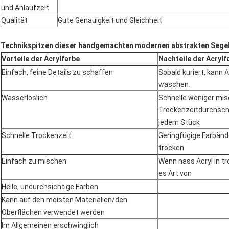
und Anlaufzeit
Qualität
Gute Genauigkeit und Gleichheit
Technikspitzen dieser handgemachten modernen abstrakten Segel
Vorteile der Acrylfarbe
Nachteile der Acrylf
Einfach, feine Details zu schaffen
Sobald kuriert, kann A
waschen.
Wasserlöslich
Schnelle weniger mi
Trockenzeitdurchschn
jedem Stück
Schnelle Trockenzeit
Geringfügige Farbänd
trocken
Einfach zu mischen
Wenn nass Acryl in tr
es Art von
Helle, undurchsichtige Farben
Kann auf den meisten Materialien/den
Oberflächen verwendet werden
Im Allgemeinen erschwinglich