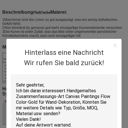
Beschreibung
Malerei
:
Fließfarbe
1Manchmal sind die Linien zu gut ausgeprägt, was ein wenig ästhetisches
Gefühl fehlt.
2Also könntest du genauso gut mehr einzigartige Kurvenelemente versuchen.
3Die Kurve ist voller Zufall, was das Bild voller ungehemmter persönlicher
Künstlerkenntnis macht, was noch einzigartiger ist!
Malwerkzeuge und Umweltschutz
Hinterlass eine Nachricht
Wir rufen Sie bald zurück!
Hochwertige Leinwände aus Baumwolle, Leinen und
Synthetik für Ihre Wahl