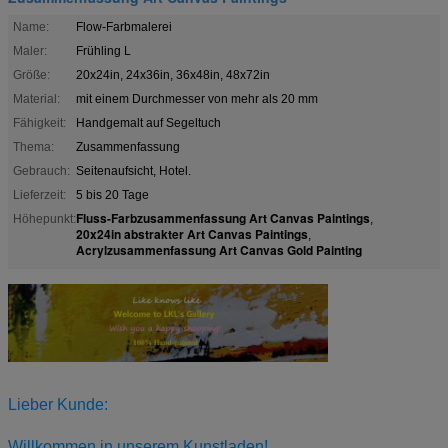
Name:
Flow-Farbmalerei
Maler:
Frühling L
Größe:
20x24in, 24x36in, 36x48in, 48x72in
Material:
mit einem Durchmesser von mehr als 20 mm
Fähigkeit:
Handgemalt auf Segeltuch
Thema:
Zusammenfassung
Gebrauch:
Seitenaufsicht, Hotel.
Lieferzeit:
5 bis 20 Tage
Fluss-Farbzusammenfassung Art Canvas Paintings
Höhepunkt:
,
20x24in abstrakter Art Canvas Paintings
,
Acrylzusammenfassung Art Canvas Gold Painting
Lieber Kunde:
Willkommen in unserem Kunstladen!