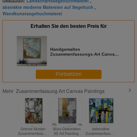
Landschaftssegeltuchmalerei
Umbauten:
,
abstrakte moderne Malereien auf Segeltuch
,
Wandkunstsegeltuchmalerei
Erhalten Sie den besten Preis für
Handgemaltes
Zusammenfassungs-Art Canvas
Paintings Flow Color-Gold für
Wand-Dekoration
Fortsetzen
Zusammenfassung Art Canvas Paintings
Mehr
Handgemalte
Abstrakte goldene
Wohnzimmer-
Handgem
Grenze Muster-
Büro-Dekoration
dekorative
abstra
Zusammenfassungs-
3D Art Paintings
Zusammenfassung
Goldfol