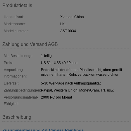
Produktdetails
Herkunftsort:
Xiamen, China
Markenname:
LKL
Modellnummer:
AST-0034
Zahlung und Versand AGB
Min Bestellmenge:
1-teilig
Preis:
US $1 - US$ 49 / Piece
Verpackung
Bedeckt mit der dünnen Plastikschicht, oben gerollt
mit einem harten Rohr, verpackten wasserdichter
Informationen:
Lieferzeit:
5-30 Werktage nach Auftragsquantität
Zahlungsbedingungen:
Paypal, Western Union, MoneyGram, T/T, usw.
Versorgungsmaterial-
2000 PC pro Monat
Fähigkeit:
Beschreibung
Zusammenfassung Art Canvas Paintings