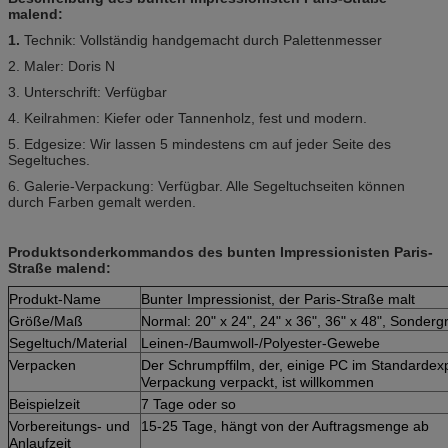
malend:
1.
Technik: Vollständig handgemacht durch Palettenmesser
2. Maler: Doris N
3. Unterschrift: Verfügbar
4. Keilrahmen: Kiefer oder Tannenholz, fest und modern.
5. Edgesize: Wir lassen 5 mindestens cm auf jeder Seite des
Segeltuches.
6. Galerie-Verpackung: Verfügbar. Alle Segeltuchseiten können
durch Farben gemalt werden.
Produktsonderkommandos des bunten Impressionisten Paris-
Straße malend:
Produkt-Name
Bunter Impressionist, der Paris-Straße malt
Größe/Maß
Normal: 20" x 24", 24" x 36", 36" x 48", Sonder
Segeltuch/Material
Leinen-/Baumwoll-/Polyester-Gewebe
Verpacken
Der Schrumpffilm, der, einige PC im Standardex
Verpackung verpackt, ist willkommen
Beispielzeit
7 Tage oder so
Vorbereitungs- und
15-25 Tage, hängt von der Auftragsmenge ab
Anlaufzeit