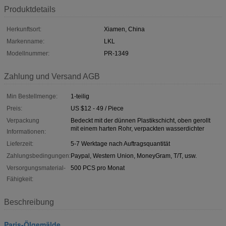
Produktdetails
Herkunftsort:
Xiamen, China
Markenname:
LKL
Modellnummer:
PR-1349
Zahlung und Versand AGB
Min Bestellmenge:
1-teilig
Preis:
US $12 - 49 / Piece
Verpackung
Bedeckt mit der dünnen Plastikschicht, oben gerollt
mit einem harten Rohr, verpackten wasserdichter
Informationen:
Lieferzeit:
5-7 Werktage nach Auftragsquantität
Zahlungsbedingungen:
Paypal, Western Union, MoneyGram, T/T, usw.
Versorgungsmaterial-
500 PCS pro Monat
Fähigkeit:
Beschreibung
Paris-Ölgemälde