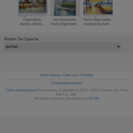
Segeltuch-Paris-
Platten-Büro Deco
Handgemaltes
Straß
Ölgemälde,
des Eindrucks-
Paris-Ölgemälde-
Landsch
starkes Ölfarbe-
Paris-Ölgemälde-
Acryllandschafts-
Paris-Ölg
Paletten-Messer
Paris-Straßen-
Gebäude Eco
Hotel-Me
30" X 40" 36" X
Spannbrett-eins
freundlich für
Ölgemäl
48"
Wand Deco
Segel
Ändern Sie Sprache
Nach Hause
|
Über uns
|
Kontakt
Tischplattenansicht
China Impressionist
Fournisseur. Copyright © 2018 - 2025 Xiamen LKL Fine
Arts Co., Ltd..
All rights reserved. Developed by
ECER