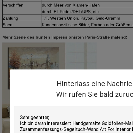
Verschiffen
durch Meer von Xiamen-Hafen
durch Eil-Fedex/DHL/UPS, etc.
Zahlung
T/T, Western Union, Paypal, Geld-Gramm
Soem
Kundenspezifische Bilder, Farben oder Größen s
Mehr Szene des bunten Impressionisten Paris-Straße malend:
Hinterlass eine Nachric
Wir rufen Sie bald zurüc