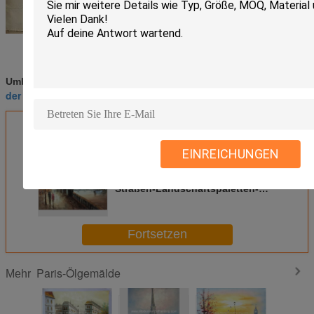
Paris-Malerei Schwarzweiss
Impressionist
Umbauten:
,
,
der Paris-Straße malt
Erhalten Sie den besten Preis für
EINREICHUNGEN
Bunter Impressionist, der Paris-
Straßen-Landschaftspaletten-
Messer Jane Style malt
Fortsetzen
Paris-Ölgemälde
Mehr