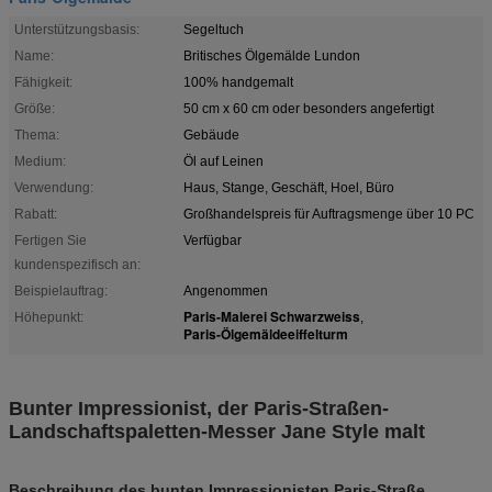
Unterstützungsbasis:
Segeltuch
Name:
Britisches Ölgemälde Lundon
Fähigkeit:
100% handgemalt
Größe:
50 cm x 60 cm oder besonders angefertigt
Thema:
Gebäude
Medium:
Öl auf Leinen
Verwendung:
Haus, Stange, Geschäft, Hoel, Büro
Rabatt:
Großhandelspreis für Auftragsmenge über 10 PC
Fertigen Sie
Verfügbar
kundenspezifisch an:
Beispielauftrag:
Angenommen
Paris-Malerei Schwarzweiss
Höhepunkt:
,
Paris-Ölgemäldeeiffelturm
Bunter Impressionist, der Paris-Straßen-
Landschaftspaletten-Messer Jane Style malt
Beschreibung des bunten Impressionisten Paris-Straße