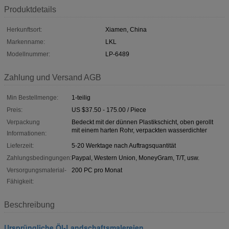
Produktdetails
Herkunftsort:
Xiamen, China
Markenname:
LKL
Modellnummer:
LP-6489
Zahlung und Versand AGB
Min Bestellmenge:
1-teilig
Preis:
US $37.50 - 175.00 / Piece
Verpackung
Bedeckt mit der dünnen Plastikschicht, oben gerollt
mit einem harten Rohr, verpackten wasserdichter
Informationen:
Lieferzeit:
5-20 Werktage nach Auftragsquantität
Zahlungsbedingungen:
Paypal, Western Union, MoneyGram, T/T, usw.
Versorgungsmaterial-
200 PC pro Monat
Fähigkeit:
Beschreibung
Ursprüngliche Öl-Landschaftsmalereien