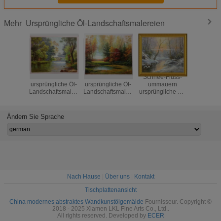
Ursprüngliche Öl-Landschaftsmalereien
Mehr
Abstrakte
Klassische
Schnee-Fluss-
Segelt
ursprüngliche Öl-
ursprüngliche Öl-
ummauern
Gebirgs
Landschaftsmalereien/Eichen-
Landschaftsmalerei-
ursprüngliche Öl-
Zusammen
Grün-Baum-
Fluss-Seite für
Landschaftsmalereien
Landschaft
Ölgemälde auf
Wand-Dekor
Kunst 20" X24“
Esszi
Segeltuch
Ändern Sie Sprache
Nach Hause
|
Über uns
|
Kontakt
Tischplattenansicht
China modernes abstraktes Wandkunstölgemälde
Fournisseur. Copyright ©
2018 - 2025 Xiamen LKL Fine Arts Co., Ltd..
All rights reserved. Developed by
ECER