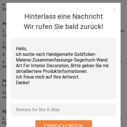
4. Die offensichtliche Schönheit der Landschaft macht es ein
Segeltuchthema logisch.
Hinterlass eine Nachricht
Anwendung des europäischen Landschaftsölgemäldes:
Wir rufen Sie bald zurück!
1. Diese Kunstwerke zeigen die Hauptphilosophie und die Art dieses
Zeitraums.
2. können Maler die Schönheit der Natur durch ihre
Bürstenanschläge wiederholen.
3. Die Stadtlandschaft ist kein neues Phänomen.
4. Die Römer benutzten diese Stadt parallel zu der Landschaft, um
das biblische Thema darzustellen
Arten des handgemachten klassischen
Landschaftsölgemäldes:
Solches Segeltuch kann Zusammenfassung, modern, Stillleben,
natürliche Kunst oder traditioneller Artikel sein.
Spitzen des klassische Landschaft gestalteten Ölgemäldes:
1.
stellen Landschaftskunst, -malereien und -bilder kein Foto eines
Platzes dar.
EINREICHUNGEN