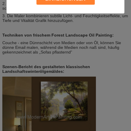
2. benutzen Künstler häufig Kunstlizenzen, starke Arbeiten zu
schaffen.
3. Die Maler kombinieren subtile Licht- und Feuchtigkeitseffekte, um
Tiefe und Vitalität Grafik hinzuzufügen.
Techniken von frischem Forest Landscape Oil Painting:
Couche - eine Dünnschicht von Medien oder von Öl, können Sie
dünne Email malen, während die Medien noch naß sind, häufig
gekennzeichnet als „Sofas pflasternd“
Szenen-Bericht des gestalteten klassischen
Landschaftswinterölgemäldes: