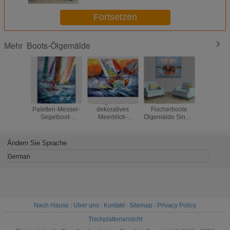
Fortsetzen
Boots-Ölgemälde
Mehr
Abstrakte
Handgemachtes
Sun Rise
Hauptdek
Paletten-Messer-
dekoratives
Fischerboote
Schiff a
Segelboot-
Meerblick-
Ölgemälde Single
Ölgemäld
Malereien,
Ölgemälde durch
Panel Abstrakte
50 hand
handgemalte
Messer für
Wandkunst
starke Öl-
Inneneinrichtung
Ändern Sie Sprache
Segeltuch-Kunst
German
Nach Hause
|
Über uns
|
Kontakt
|
Sitemap
|
Privacy Policy
Tischplattenansicht