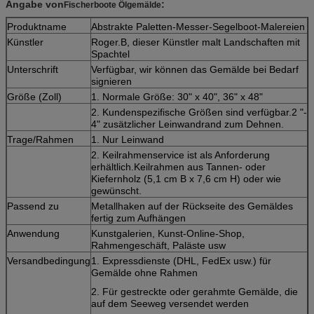
Angabe von
:
Fischerboote Ölgemälde
Produktname
Abstrakte Paletten-Messer-Segelboot-Malereien
Künstler
Roger.B, dieser Künstler malt Landschaften mit
Spachtel
Unterschrift
Verfügbar, wir können das Gemälde bei Bedarf
signieren
Größe (Zoll)
1. Normale Größe: 30" x 40", 36" x 48"
2. Kundenspezifische Größen sind verfügbar.2 "-
4" zusätzlicher Leinwandrand zum Dehnen.
Trage/Rahmen
1. Nur Leinwand
2. Keilrahmenservice ist als Anforderung
erhältlich.Keilrahmen aus Tannen- oder
Kiefernholz (5,1 cm B x 7,6 cm H) oder wie
gewünscht.
Passend zu
Metallhaken auf der Rückseite des Gemäldes
fertig zum Aufhängen
Anwendung
Kunstgalerien, Kunst-Online-Shop,
Rahmengeschäft, Paläste usw
Versandbedingung
1. Expressdienste (DHL, FedEx usw.) für
Gemälde ohne Rahmen
2. Für gestreckte oder gerahmte Gemälde, die
auf dem Seeweg versendet werden