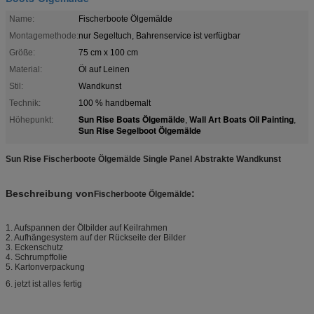
Name:
Fischerboote Ölgemälde
Montagemethode:
nur Segeltuch, Bahrenservice ist verfügbar
Größe:
75 cm x 100 cm
Material:
Öl auf Leinen
Stil:
Wandkunst
Technik:
100 % handbemalt
Sun Rise Boats Ölgemälde
Wall Art Boats Oil Painting
Höhepunkt:
,
,
Sun Rise Segelboot Ölgemälde
Sun Rise Fischerboote Ölgemälde Single Panel Abstrakte Wandkunst
Beschreibung von
:
Fischerboote Ölgemälde
1. Aufspannen der Ölbilder auf Keilrahmen
2. Aufhängesystem auf der Rückseite der Bilder
3. Eckenschutz
4. Schrumpffolie
5. Kartonverpackung
6. jetzt ist alles fertig