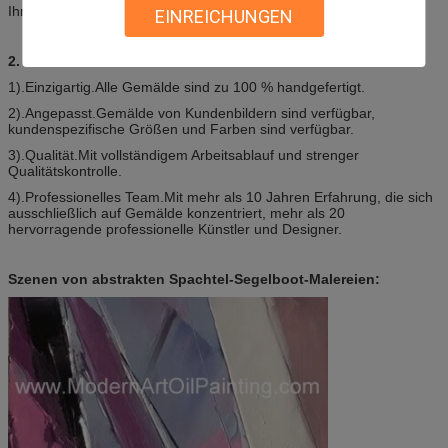
Ihnen an.
EINREICHUNGEN
2. Warum wir?
1).Einzigartig.Alle Gemälde sind zu 100 % handgefertigt.
2).Angepasst.Gemälde von Kundenbildern sind verfügbar,
kundenspezifische Größen und Farben sind verfügbar.
3).Qualität.Mit vollständigem Arbeitsablauf und strenger
Qualitätskontrolle.
4).Professionelles Team.Mit mehr als 10 Jahren Erfahrung, die sich
ausschließlich auf Gemälde konzentriert, mehr als 20
hervorragende professionelle Künstler und Designer.
Szenen von abstrakten Spachtel-Segelboot-Malereien: