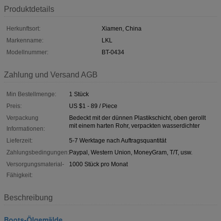
Produktdetails
Herkunftsort:
Xiamen, China
Markenname:
LKL
Modellnummer:
BT-0434
Zahlung und Versand AGB
Min Bestellmenge:
1 Stück
Preis:
US $1 - 89 / Piece
Verpackung
Bedeckt mit der dünnen Plastikschicht, oben gerollt
mit einem harten Rohr, verpackten wasserdichter
Informationen:
Lieferzeit:
5-7 Werktage nach Auftragsquantität
Zahlungsbedingungen:
Paypal, Western Union, MoneyGram, T/T, usw.
Versorgungsmaterial-
1000 Stück pro Monat
Fähigkeit:
Beschreibung
Boots-Ölgemälde