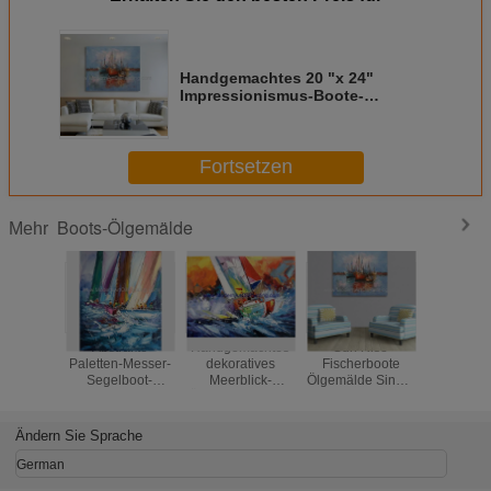
Handgemachtes 20 "x 24"
Impressionismus-Boote-
Ölgemälde-Esszimmer
Fortsetzen
Boots-Ölgemälde
Mehr
Abstrakte
Handgemachtes
Sun Rise
Hauptdek
Paletten-Messer-
dekoratives
Fischerboote
Schiff a
Segelboot-
Meerblick-
Ölgemälde Single
Ölgemäld
Malereien,
Ölgemälde durch
Panel Abstrakte
50 hand
handgemalte
Messer für
Wandkunst
starke Öl-
Inneneinrichtung
Ändern Sie Sprache
Segeltuch-Kunst
German