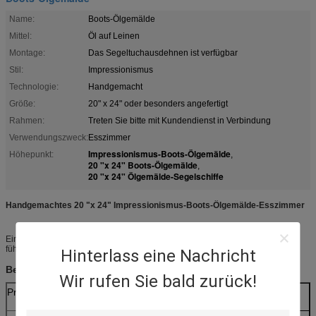
Name:
Boots-Ölgemälde
Mittel:
Öl auf Leinen
Montage:
Das Segeltuchausdehnen ist verfügbar
Stil:
Impressionismus
Technologie:
Handgemacht
Größe:
20" x 24" oder besonders angefertigt
Rahmen:
Treten Sie bitte mit Kundendienst in Verbindung
Verwendungszweck:
Esszimmer
Impressionismus-Boots-Ölgemälde
Höhepunkt:
,
20 "x 24" Boots-Ölgemälde
,
20 "x 24" Ölgemälde-Segelschiffe
Handgemachtes 20 "x 24" Impressionismus-Boots-Ölgemälde-Esszimmer
Einzigartiges Design und ausgereifte Technik,
führt den Modetrend der Branche an
Hinterlass eine Nachricht
Beschreibung von
:
Boote Ölgemälde
Wir rufen Sie bald zurück!
Produktname
Impressionismus-Boots-Sonnenaufgang-
Ölgemälde