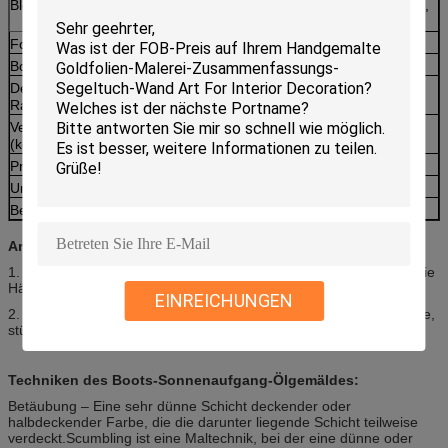
Bleib dran
Familienzimmer, Esszimmer, Schlafzimmer, Salon,
Verwaltungsraum
Form
Horizontal
Boot
100 % handgemalt auf Leinwand
Dehnung /
Leinwand auf Holzleisten gespannt
Rahmen
Versandgewicht
0,25
(kg)
Produktionszeit
7 - 25 Tage, abhängig von der Menge
Unterschrift
Verfügbar
Beispielzeit
eine Woche
Anwendungen von
:
Boote Ölgemälde
1. Die Bootslackierung kann
schmücken die Wände und machen die
Häuser wohnlicher.
EINREICHUNGEN
2. Die Themen umfassen
Sonnenaufgänge und Sonnenuntergänge,
stürmische Tage, Morgen- und Abendbilder.
Techniken des Boots-Sonnenaufgang-Ölgemäldes:
Betäubung – Eine sehr dünne Schicht deckender oder
halbdeckender Farbe, die die darunter liegende Schicht teilweise
verdeckt.Scumbling ist eine Maltechnik, bei der eine dünne oder