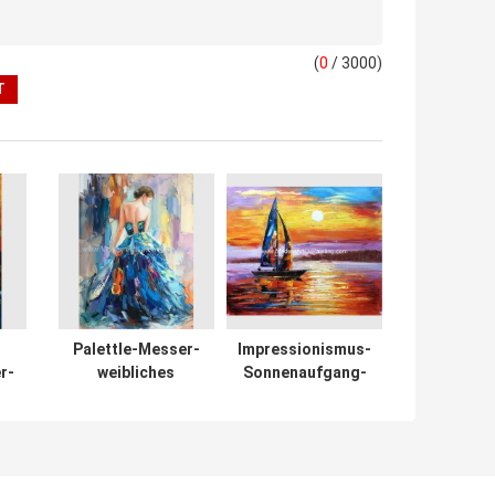
(
0
/ 3000)
Palettle-Messer-
Impressionismus-
r-
weibliches
Sonnenaufgang-
f
Ölgemälde-bunte
Meerblick-
Frauen-
Ölgemälde-
ng
Zusammenfassungs-
Paletten-Messer-
Segeltuch-Kunst
Segelboot
s
flexibel