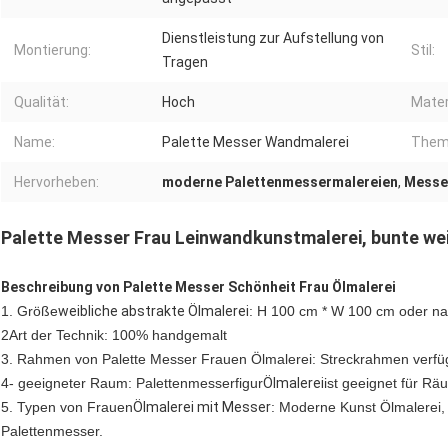
Dienstleistung zur Aufstellung von
Montierung:
Stil:
Tragen
Qualität:
Hoch
Mater
Name:
Palette Messer Wandmalerei
Them
Hervorheben:
moderne Palettenmessermalereien
,
Messe
Palette Messer Frau Leinwandkunstmalerei, bunte we
Beschreibung von Palette Messer Schönheit Frau Ölmalerei
1. Größe
weibliche abstrakte Ölmalerei
: H 100 cm * W 100 cm oder n
2Art der Technik: 100% handgemalt
3. Rahmen von Palette Messer Frauen Ölmalerei
: Streckrahmen verfü
4- geeigneter Raum: Palettenmesserfigur
Ölmalerei
ist geeignet für Räu
5. Typen von Frauen
Ölmalerei mit Messer
: Moderne Kunst Ölmalerei,
Palettenmesser.