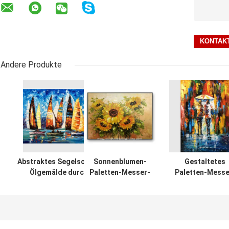
Andere Produkte
Abstraktes Segelschiff-
Sonnenblumen-
Gestaltetes
Ölgemälde durch
Paletten-Messer-
Paletten-Messe
Palettenmesser/handgemaltes
Ölgemälde-
Ölgemälde au
starkes Ölgemälde
Blumen-Wand Art
Segeltuch,
For Bedroom
Zusammenfassu
Art Paintings
Umbrella Girl