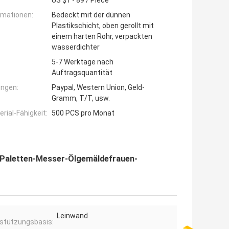
US $1 - 89 / Piece
rmationen:
Bedeckt mit der dünnen
Plastikschicht, oben gerollt mit
einem harten Rohr, verpackten
wasserdichter
5-7 Werktage nach
Auftragsquantität
ngen:
Paypal, Western Union, Geld-
Gramm, T/T, usw.
ial-Fähigkeit:
500 PCS pro Monat
-Paletten-Messer-Ölgemäldefrauen-
Leinwand
stützungsbasis: