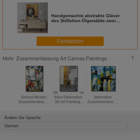
Handgemachte abstrakte Gläser
des Stillleben-Ölgemälde-zwei
auf Segeltuch für Wohnzimmer-
Wand Art Home Dec
Fortsetzen
Zusammenfassung Art Canvas Paintings
Mehr
Handgemalte
Abstrakte goldene
Wohnzimmer-
Handgem
Grenze Muster-
Büro-Dekoration
dekorative
Zusammen
Zusammenfassungs-
3D Art Paintings
Zusammenfassung
Art Ca
Art Canvas
Canvas
Art Canvas
Painting
Paintingss 5cm für
Decorative For
Paintings
Color-Go
Dekoration
Unframed Wall Art
Wand-Dek
Ändern Sie Sprache
Oil Painting
German