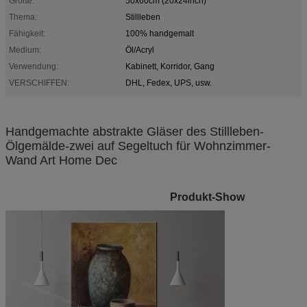
Größe:
50x60cm (20x24inch)
Thema:
Stillleben
Fähigkeit:
100% handgemalt
Medium:
Öl/Acryl
Verwendung:
Kabinett, Korridor, Gang
VERSCHIFFEN:
DHL, Fedex, UPS, usw.
Handgemachte abstrakte Gläser des Stillleben-
Ölgemälde-zwei auf Segeltuch für Wohnzimmer-
Wand Art Home Dec
Produkt-Show