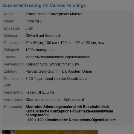
Zusammenfassung Art Canvas Paintings
Name:
Künstlerische Konzeptions-Malerei
Maler:
Frühling L
Edgesize:
5 cm
Material:
Öl/Acryl auf Segeltuch
Demension:
80 x 80 cm, 100 cm x 100 cm, 120 x 120 cm, usw.
Fähigkeit:
100% handgemalt
Thema:
Modern/Zusammenfassung/dekoratives
Verwendung:
Korridor, Sofa, Wohnzimmer, usw.
Zahlung:
Paypal, Geld-Gramm, T/T, Western Union
Produktions-
7-25 Tage, hängt von der Quantität ab
Zeit:
Verschiffen:
Fedex, DHL, UPS
Verpackung:
Oben gerollt und in ein Rohr gesetzt
Abstrakte Stimmungsmalerei mit Beschaffenheit
Höhepunkt:
,
Künstlerische Konzeptions-Ölgemälde-Malleinwand
handgemacht
120 x 120 künstlerische Konzeptions-Ölgemälde cm
,