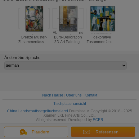
Handgemalte
Abstrakte goldene
Wohnzimmer-
Handgem
Grenze Muster-
Büro-Dekoration
dekorative
Zusammen
Zusammenfassungs-
3D Art Paintings
Zusammenfassung
Art Ca
Art Canvas
Canvas
Art Canvas
Painting
Paintingss 5cm für
Decorative For
Paintings
Color-Go
Dekoration
Unframed Wall Art
Wand-Dek
Ändern Sie Sprache
Oil Painting
Nach Hause
|
Über uns
|
Kontakt
Tischplattenansicht
China Landschaftssegeltuchmalerei
Fournisseur. Copyright © 2018 - 2025
Xiamen LKL Fine Arts Co., Ltd..
All rights reserved. Developed by
ECER
Plaudern
Referenzen