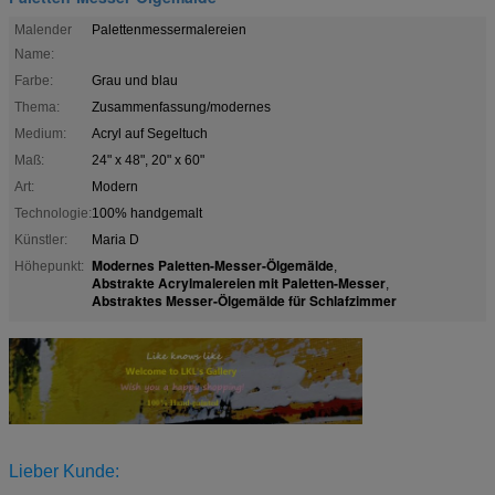
Malender
Palettenmessermalereien
Name:
Farbe:
Grau und blau
Thema:
Zusammenfassung/modernes
Medium:
Acryl auf Segeltuch
Maß:
24" x 48", 20" x 60"
Art:
Modern
Technologie:
100% handgemalt
Künstler:
Maria D
Modernes Paletten-Messer-Ölgemälde
Höhepunkt:
,
Abstrakte Acrylmalereien mit Paletten-Messer
,
Abstraktes Messer-Ölgemälde für Schlafzimmer
Lieber Kunde: