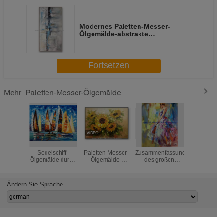
Modernes Paletten-Messer-
Ölgemälde-abstrakte
Acrylmalereien für Schlafzimmer
Fortsetzen
Paletten-Messer-Ölgemälde
Mehr
Abstraktes
Sonnenblumen-
Bunte weibliche
Gestalt
Segelschiff-
Paletten-Messer-
Zusammenfassung
Paletten-
Ölgemälde durch
Ölgemälde-
des großen
Ölgemäl
Palettenmesser/handgemaltes
Blumen-Wand Art
starken Öl-
Segelt
starkes
For Bedroom
Paletten-Messer-
Zusammen
Ölgemälde
Ölgemäldefrauen-
Art Pain
Ändern Sie Sprache
Segeltuches
Umbrella