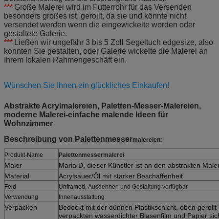
***
Große Malerei wird im Futterrohr für das Versenden
besonders großes ist, gerollt, da sie und könnte nicht
versendet werden wenn die eingewickelte worden oder
gestaltete Galerie.
***
Ließen wir ungefähr 3 bis 5 Zoll Segeltuch edgesize, also
konnten Sie gestalten, oder Galerie wickelte die Malerei an
Ihrem lokalen Rahmengeschäft ein.
Wünschen Sie Ihnen ein glückliches Einkaufen!
Abstrakte Acrylmalereien, Paletten-Messer-Malereien,
moderne Malerei-einfache malende Ideen für
Wohnzimmer
Beschreibung von Palettenmesser
:
malereien
Produkt-Name
Palettenmessermalerei
Maler
Maria D, dieser Künstler ist an den abstrakten Male
Material
Acrylsauer/Öl mit starker Beschaffenheit
Feld
Unframed,
Ausdehnen und Gestaltung verfügbar
Verwendung
Innenausstattung
Verpacken
Bedeckt mit der dünnen Plastikschicht, oben gerollt 
verpackten wasserdichter Blasenfilm und Papier sic