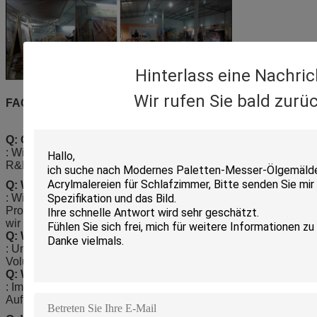
Hinterlass eine Nachric
Wir rufen Sie bald zurüc
FAQ:
Q: Gibt es eine Fabrik oder eine Handelsgesellschaft?
: Wir sind ein Berufshersteller, und wir haben unser eigenes
R&D-Team und -Fertigungsstraße.
Q: Wie kann ich die Probe erhalten?
: Wir stellen freie Proben für Einzelteile auf Lager, einige
Produkte noch zur Verfügung aufgeladen zu werden, aber
wir erstatten nach dem amtlichen Erlass später zurück.
Q: Was ist Ihr MOQ?
: Unser MOQ ist 50 Stücke entsprechend dem erforderlichen
Volumen, für Proben, dort ist keine Grenze.
Q: Was ist die Lieferfrist?
: Im Allgemeinen 5-25 Tage, hängt er von der
Auftragsquantität und -Versandarten ab.