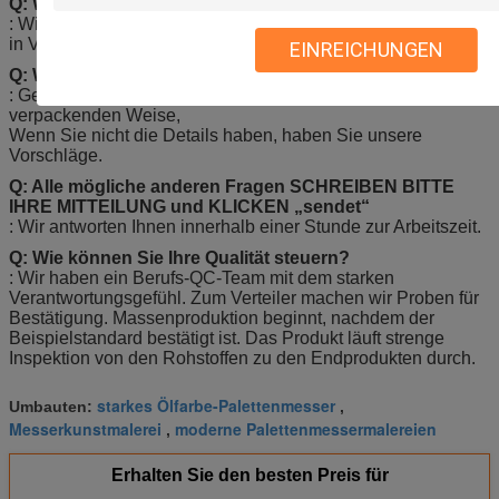
Q: Wie kann ich die spätesten Entwürfe erhalten?
: Willkommen, zum von Untersuchung zu senden und mit uns
in Verbindung zu treten direkt.
EINREICHUNGEN
Q: Wie kann ich schnelles Zitat erhalten?
: Genaues Zitat basiert auf Ihrer Größe, Entwürfen und
verpackenden Weise,
Wenn Sie nicht die Details haben, haben Sie unsere
Vorschläge.
Q: Alle mögliche anderen Fragen SCHREIBEN BITTE
IHRE MITTEILUNG und KLICKEN „sendet“
: Wir antworten Ihnen innerhalb einer Stunde zur Arbeitszeit.
Q: Wie können Sie Ihre Qualität steuern?
: Wir haben ein Berufs-QC-Team mit dem starken
Verantwortungsgefühl. Zum Verteiler machen wir Proben für
Bestätigung. Massenproduktion beginnt, nachdem der
Beispielstandard bestätigt ist. Das Produkt läuft strenge
Inspektion von den Rohstoffen zu den Endprodukten durch.
starkes Ölfarbe-Palettenmesser
Umbauten:
,
Messerkunstmalerei
moderne Palettenmessermalereien
,
Erhalten Sie den besten Preis für