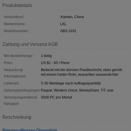
Produktdetails
Herkunftsort:
Xiamen, China
Markenname:
LKL
Modellnummer:
ABS-1031
Zahlung und Versand AGB
Min Bestellmenge:
1-teilig
Preis:
US $1 - 60 / Piece
Verpackung
Bedeckt mit der dünnen Plastikschicht, oben gerollt
mit einem harten Rohr, verpackten wasserdichter
Informationen:
Lieferzeit:
5-30 Werktage nach Auftragsquantität
Zahlungsbedingungen:
Paypal, Western Union, MoneyGram, T/T, usw.
Versorgungsmaterial-
5000 PC pro Monat
Fähigkeit:
Beschreibung
Paletten-Messer-Ölgemälde