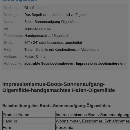
Medium:
Öl auf Leinen
Montage:
Das Segeltuchausdehnen ist verfügbar
Name:
Boots-Sonnenaufgang-Ölgemälde
Art:
Impressionismus
Technologie:
Handgemacht auf Segeltuch
Größe:
20" x 24" oder besonders angefertigt
Feld:
Treten Sie bitte mit Kundendienst in Verbindung
Vorlage:
Fujian, China
abstrakte Segelbootmalereien
Impressionistbootsmalereien
Höhepunkt:
,
Impressionismus-Boots-Sonnenaufgang-
Ölgemälde-handgemachtes Hafen-Ölgemälde
Beschreibung des Boots-Sonnenaufgang-Ölgemäldes:
Produkt-Name
Impressionismus-Boots-Sonnenaufgang
Hang In
Wohnzimmer, Esszimmer, Schlafzimmer
Form
Horizontal