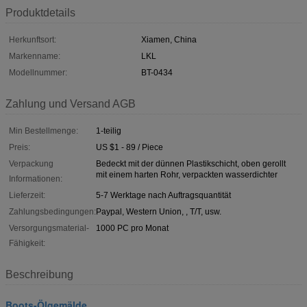
Produktdetails
Herkunftsort:
Xiamen, China
Markenname:
LKL
Modellnummer:
BT-0434
Zahlung und Versand AGB
Min Bestellmenge:
1-teilig
Preis:
US $1 - 89 / Piece
Verpackung
Bedeckt mit der dünnen Plastikschicht, oben gerollt
mit einem harten Rohr, verpackten wasserdichter
Informationen:
Lieferzeit:
5-7 Werktage nach Auftragsquantität
Zahlungsbedingungen:
Paypal, Western Union, , T/T, usw.
Versorgungsmaterial-
1000 PC pro Monat
Fähigkeit:
Beschreibung
Boots-Ölgemälde