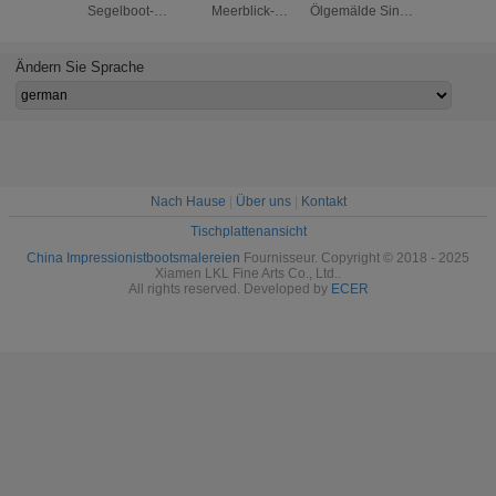
Segelboot-
Meerblick-
Ölgemälde Single
Ölgemäld
Malereien,
Ölgemälde durch
Panel Abstrakte
50 hand
handgemalte
Messer für
Wandkunst
starke Öl-
Inneneinrichtung
Ändern Sie Sprache
Segeltuch-Kunst
Nach Hause
|
Über uns
|
Kontakt
Tischplattenansicht
China Impressionistbootsmalereien
Fournisseur. Copyright © 2018 - 2025
Xiamen LKL Fine Arts Co., Ltd..
All rights reserved. Developed by
ECER