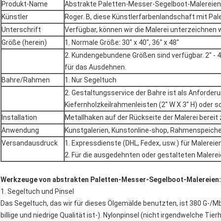
Produkt-Name
Abstrakte Paletten-Messer-Segelboot-Malereien
Künstler
Roger. B, diese Künstlerfarbenlandschaft mit P
Unterschrift
Verfügbar, können wir die Malerei unterzeichnen 
Größe (herein)
1. Normale Größe: 30" x 40", 36" x 48"
2.
Kundengebundene Größen sind verfügbar. 2" - 
für das Ausdehnen.
Bahre/Rahmen
1. Nur Segeltuch
2.
Gestaltungsservice der Bahre ist als Anforder
Kiefernholzkeilrahmenleisten (2" W X 3" H) oder so
Installation
Metallhaken auf der Rückseite der Malerei bereit
Anwendung
Kunstgalerien, Kunstonline-shop, Rahmenspeicher
Versandausdruck
1. Expressdienste (DHL, Fedex, usw.) für Malere
2. Für die ausgedehnten oder gestalteten Malere
Werkzeuge von abstrakten Paletten-Messer-Segelboot-Malereien:
1. Segeltuch und Pinsel
Das Segeltuch, das wir für dieses Ölgemälde benutzten, ist 380 G-/
billige und niedrige Qualität ist-). Nylonpinsel (nicht irgendwelche Tie