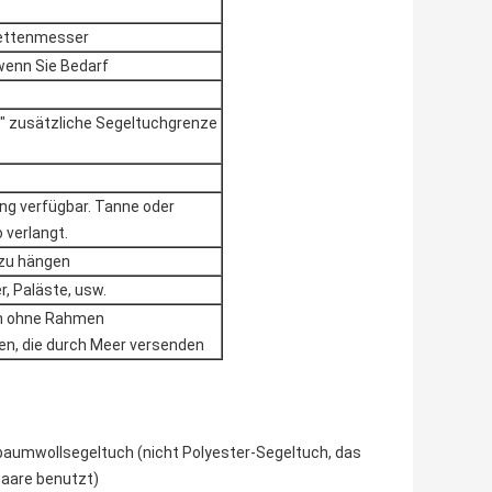
alettenmesser
wenn Sie Bedarf
4" zusätzliche Segeltuchgrenze
ung verfügbar. Tanne oder
 verlangt.
 zu hängen
, Paläste, usw.
ien ohne Rahmen
ien, die durch Meer versenden
Mbaumwollsegeltuch (nicht Polyester-Segeltuch, das
rhaare benutzt)