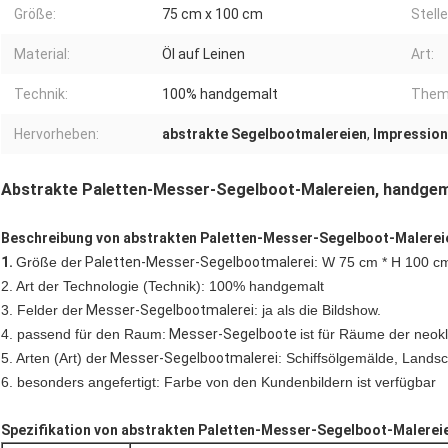
Größe:
75 cm x 100 cm
Stelle
Material:
Öl auf Leinen
Art:
Technik:
100% handgemalt
Them
Hervorheben:
abstrakte Segelbootmalereien
,
Impression
Abstrakte Paletten-Messer-Segelboot-Malereien, handgem
Beschreibung von abstrakten Paletten-Messer-Segelboot-Malerei
1.
Größe der
Paletten-Messer-Segelbootmalerei
: W 75 cm * H 100 c
2. Art der Technologie (Technik): 100% handgemalt
3. Felder der
Messer-Segelbootmalerei
: ja als die Bildshow.
4. passend für den Raum:
Messer-Segelboote
ist für Räume der neok
5. Arten (Art) der
Messer-Segelbootmalerei
: Schiffsölgemälde, Lands
6. besonders angefertigt: Farbe von den Kundenbildern ist verfügbar
Spezifikation von abstrakten Paletten-Messer-Segelboot-Malerei