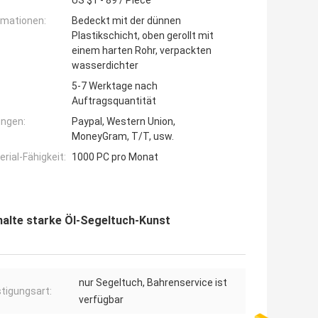
US $1 - 89 / Piece
rmationen:
Bedeckt mit der dünnen
Plastikschicht, oben gerollt mit
einem harten Rohr, verpackten
wasserdichter
5-7 Werktage nach
Auftragsquantität
ngen:
Paypal, Western Union,
MoneyGram, T/T, usw.
ial-Fähigkeit:
1000 PC pro Monat
alte starke Öl-Segeltuch-Kunst
nur Segeltuch, Bahrenservice ist
tigungsart:
verfügbar