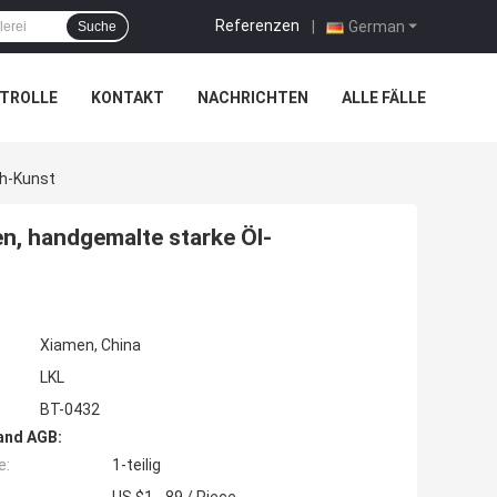
Referenzen
|
German
Suche
TROLLE
KONTAKT
NACHRICHTEN
ALLE FÄLLE
ch-Kunst
n, handgemalte starke Öl-
Xiamen, China
LKL
BT-0432
and AGB:
e:
1-teilig