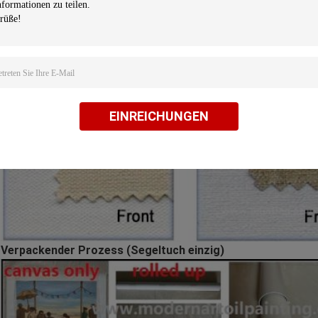
Segeltuch der hohen Qualität von Baumwolle, von Leinen u
EINREICHUNGEN
Verpackender Prozess (Segeltuch einzig)