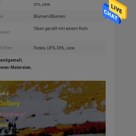
:
cm, usw.
a:
Blumen/Blumen
Oben gerollt mit einem Rohr
cken:
hiffen:
Fedex, UPS, DHL, usw.
handgemalt
,
umen-Malereien
,