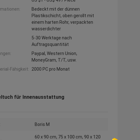
US $1 - US$ 49 / Piece
rmationen:
Bedeckt mit der dünnen
Plastikschicht, oben gerollt mit
einem harten Rohr, verpackten
wasserdichter
5-30 Werktage nach
Auftragsquantität
ngen:
Paypal, Western Union,
MoneyGram, T/T, usw.
ial-Fähigkeit:
2000 PC pro Monat
ltuch für Innenausstattung
:
Boris M
60 x 90 cm, 75 x 100 cm, 90 x 120