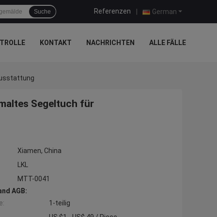
Referenzen
|
German
Suche
TROLLE
KONTAKT
NACHRICHTEN
ALLE FÄLLE
ausstattung
maltes Segeltuch für
Xiamen, China
LKL
MTT-0041
and AGB:
e:
1-teilig