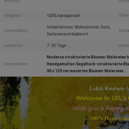
Material:
Größe
Fähigkeit:
100% handgemalt
Them
Schlafzimmer, Wohnzimmer, Sofa,
Verwendung:
Verpa
Seitenansichtkabinett
Lieferfrist:
7- 25 Tage
Versc
Moderne strukturierte Blumen-Malereien 
Hervorheben:
Handgemaltes Segeltuch-strukturierte Bl
90 x 120 cm maserten Blumen-Malereien