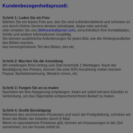
Kundenbezogenheitsprozeß:
Schritt 1: Laden Sie ein Foto
Wählen Sie ein klares Foto aus, das Sie sind zufriedenstellend und schicken es
uns durch Online-Service denken (whatsapp, skype oder wechat)
oder emailen Sie uns (
lklfinearts@gmail.com
), einschließlich Ihre Kontaktdaten,
Größe und andere Informationen sorgfältig.
Sie können ausführliche Anforderungen für jedes Bild, wie die Hintergrundfarbe
des Bildes machen,
das hervorgehobene Teil des Bildes, des etc.
Schritt 2: Machen Sie die Anzahlung
Wir empfangen Ihren Antrag und Zitat innerhalb 1 Werktages. Nach der
Bestätigung des Preises, können Sie eine 50% Anzahlung vorbei machen
Paypal, Banküberweisung, Western Union, etc.
Schritt 3: Fangen Sie an zu malen
Nachdem wir Ihre Ablagerung empfangen, treten wir sofort mit dem Künstler in
Verbindung, um das Ölgemälde entsprechend Ihrem Bedarf zu malen.
Schritt 4: Grafik-Bestätigung
Während des zeichnenden Prozesses und nach der Fertigstellung, schicken wir
Ihnen die Bilder der Arbeiten durch E-Mail.
Wenn es irgendwelche Probleme gibt, können wir Anpassungen in der Zeit
vornehmen, bis der Kunde erfüllt ist.