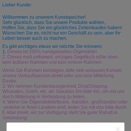
Lieber Kunde:
Willkommen zu unserem Kunstspeicher!
Sehr glücklich, dass Sie unsere Produkte wählen,
Hoffen Sie, dass Sie ein glückliches Zeiteinkaufen haben!
Wünschen Sie es, nicht nur ein Geschäft zu sein, aber Ihr
Leben besser auch zu machen.
Es gibt wichtiges etwas wir möchte Sie erinnern:
1.
Dieses ist 100% handgemaltes Ölgemälde!
2. Dieses malt unframed, einziges Segeltuch rollte oben,
kein äußerer Rahmen und kein innerer Rahmen.
Wenn Sie Rahmen benötigen, bitte nett verlassen Kontakt
unsere Verkaufsperson direkt oder uns eine Mitteilung.
Danke.
3.
Wir nehmen Kundenbezogenheit, DropShipping,
Whosales, Soem, etc. an. Glauben Sie bitte frei, um mit uns
durch Mitteilung in Verbindung zu treten.
4. Wenn Sie Ölgemäldelieferant, -händler, -großhändler oder
-verteiler in Ihren Ländern sind, treten Sie mit uns bitte durch
E-Mail direkt, wir zur Verfügung stellt Sie guter Rabatt in
Verbindung!