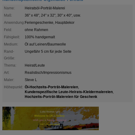
Name:
Heiratsöl-Porträt-Malerei
Maß:
36" x 48", 24" x 32", 30" x 40", usw.
Anwendung:
Feriengeschenke, Hauptdekor
Feld:
ohne Rahmen
Fähigkeit:
100% handgemalt
Medium:
Öl auf Leinen/Baumwolle
Rand-
Ungefähr 5 cm für jede Seite
Größe:
Thema:
Heirat/Leute
Art:
Realistisch/Impressionismus
Maler:
Steve L
Öl-Hochzeits-Porträt-Malereien
Höhepunkt:
,
Kundenspezifische Leute-Heirats-Kleidermalereien
,
Hochzeits-Porträt-Malereien für Geschenk