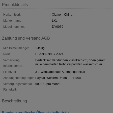
Produktdetails
Herkunftsort:
Xiamen, China
Markenname:
LKL
Modellnummer:
DY0039
Zahlung und Versand AGB
Min Bestellmenge:
1-teilig
Preis:
US $30 - 300 / Piece
Verpackung
Bedeckt mit der dünnen Plastikschicht, oben gerollt
mit einem harten Rohr, verpackten wasserdichter
Informationen:
Lieferzeit:
3-7 Werktage nach Auftragsquantität
Zahlungsbedingungen:
Paypal, Western Union, , T/T, usw.
Versorgungsmaterial-
500 PC pro Monat
Fähigkeit:
Beschreibung
Kundenspezifische Ölgemälde-Porträts