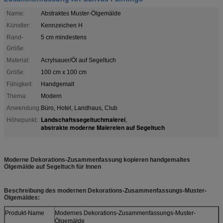
Name:
Abstraktes Muster-Ölgemälde
Künstler:
Kennzeichen H
Rand-
5 cm mindestens
Größe:
Material:
Acrylsauer/Öl auf Segeltuch
Größe:
100 cm x 100 cm
Fähigkeit:
Handgemalt
Thema:
Modern
Anwendung:
Büro, Hotel, Landhaus, Club
Landschaftssegeltuchmalerei
Höhepunkt:
,
abstrakte moderne Malereien auf Segeltuch
Moderne Dekorations-Zusammenfassung kopieren handgemaltes
Ölgemälde auf Segeltuch für Innen
Beschreibung des modernen Dekorations-Zusammenfassungs-Muster-
Ölgemäldes:
Produkt-Name
Modernes Dekorations-Zusammenfassungs-Muster-
Ölgemälde