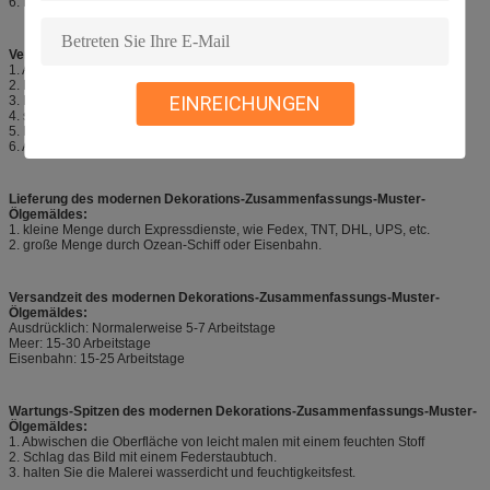
6. Möbelgeschäfte, Freizeitclubs
Verpacken für Stretched Malereien (bereit zu hängen)
1. Ausdehnen der Ölgemälde auf Keilrahmen
2. Fallsystem an der Rückseite der Malereien
EINREICHUNGEN
3. Eckschützendes
4. schrumpfbare Folie
5. Kartonverpacken
6. Alles ist jetzt bereit
Lieferung des modernen Dekorations-Zusammenfassungs-Muster-
Ölgemäldes:
1. kleine Menge durch Expressdienste, wie Fedex, TNT, DHL, UPS, etc.
2. große Menge durch Ozean-Schiff oder Eisenbahn.
Versandzeit des modernen Dekorations-Zusammenfassungs-Muster-
Ölgemäldes:
Ausdrücklich: Normalerweise 5-7 Arbeitstage
Meer: 15-30 Arbeitstage
Eisenbahn: 15-25 Arbeitstage
Wartungs-Spitzen des modernen Dekorations-Zusammenfassungs-Muster-
Ölgemäldes:
1. Abwischen die Oberfläche von leicht malen mit einem feuchten Stoff
2. Schlag das Bild mit einem Federstaubtuch.
3. halten Sie die Malerei wasserdicht und feuchtigkeitsfest.