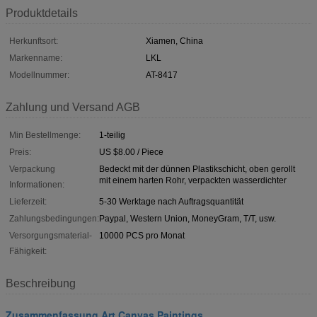
Produktdetails
Herkunftsort:
Xiamen, China
Markenname:
LKL
Modellnummer:
AT-8417
Zahlung und Versand AGB
Min Bestellmenge:
1-teilig
Preis:
US $8.00 / Piece
Verpackung
Bedeckt mit der dünnen Plastikschicht, oben gerollt
mit einem harten Rohr, verpackten wasserdichter
Informationen:
Lieferzeit:
5-30 Werktage nach Auftragsquantität
Zahlungsbedingungen:
Paypal, Western Union, MoneyGram, T/T, usw.
Versorgungsmaterial-
10000 PCS pro Monat
Fähigkeit:
Beschreibung
Zusammenfassung Art Canvas Paintings