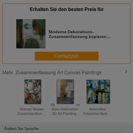
Erhalten Sie den besten Preis für
Moderne Dekorations-
Zusammenfassung kopieren
handgemaltes Ölgemälde auf
Segeltuch für Innen
Fortsetzen
Zusammenfassung Art Canvas Paintings
Mehr
Handgemalte
Abstrakte goldene
Wohnzimmer-
Handgem
Grenze Muster-
Büro-Dekoration
dekorative
Zusammen
Zusammenfassungs-
3D Art Paintings
Zusammenfassung
Art Ca
Art Canvas
Canvas
Art Canvas
Painting
Paintingss 5cm für
Decorative For
Paintings
Color-Go
Dekoration
Unframed Wall Art
Wand-Dek
Ändern Sie Sprache
Oil Painting