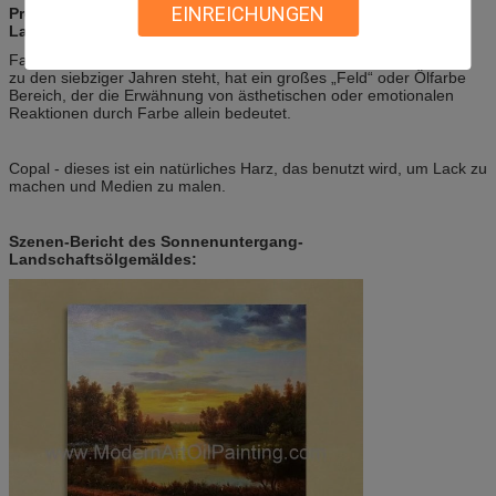
EINREICHUNGEN
Produktionstechniken des Sonnenuntergang-
Landschaftsölgemäldes:
Farbfeldmalerei - ein Malstil, der heraus von den fünfziger Jahren
zu den siebziger Jahren steht, hat ein großes „Feld“ oder Ölfarbe
Bereich, der die Erwähnung von ästhetischen oder emotionalen
Reaktionen durch Farbe allein bedeutet.
Copal - dieses ist ein natürliches Harz, das benutzt wird, um Lack zu
machen und Medien zu malen.
Szenen-Bericht des Sonnenuntergang-
Landschaftsölgemäldes: