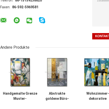
Telefon:
86-15159238820
Faxen:
86-592-5969581
Andere Produkte
Handgemalte Grenze
Abstrakte
Wohnzimmer-
Muster-
goldene Büro-
dekorative
Zusammenfassungs-
Dekoration 3D Art
Zusammenfassu
Art Canvas
Paintings Canvas
Art Canvas