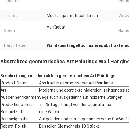
Technik:
Deme
Thema:
Muster, geometrisch, Linien
Verw
Verfügbar
Soem:
Name
Hervorheben:
Wandkunstsegeltuchmalerei
,
abstrakte mo
Abstraktes geometrisches Art Paintings Wall Hangi
Beschreibung von abstraktem geometrischem Art Paintings:
Produkt-Name
Abstrakter geometrischer Art Paintings
Art
Moderne und abstrakte Malereien, zeitgenössis
Ausdehnen/Rahmen
Segeltuch ausgedehnt auf hölzerne Stangen
Produktions-Zeit
7 - 25 Tage, hängt von der Quantität ab
Beispielzeit
eine Woche
Beispielgebühr
Aufgeladen und zurückgegangen wenn Großauft
Rabatt-Politik
Bestellen Sie mehr als 10 Stücke