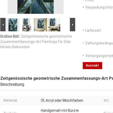
Preis:
Verpackung Info
Lieferzeit:
Großes Bild :
Zeitgenössische geometrische
Zusammenfassungs-Art Paintings For Star
Zahlungsbedingu
Hotels-Dekoration
Versorgungsmater
Kontakt
Zeitgenössische geometrische Zusammenfassungs-Art Pai
Beschreibung
Material:
Öl, Acryl oder Mischfarben
Art:
Handgemalt mit Bürste