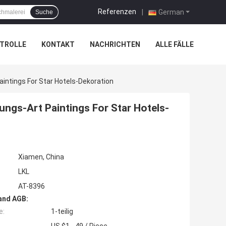
Referenzen
|
German
Suche
TROLLE
KONTAKT
NACHRICHTEN
ALLE FÄLLE
tings For Star Hotels-Dekoration
gs-Art Paintings For Star Hotels-
Xiamen, China
LKL
AT-8396
and AGB:
e:
1-teilig