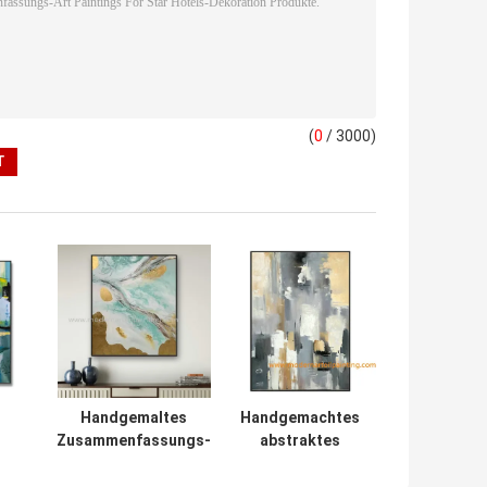
(
0
/ 3000)
Handgemaltes
Handgemachtes
Zusammenfassungs-
abstraktes
ng
Art Canvas Paintings
Goldfolien-
Flow Color-Gold für
Ölgemälde auf