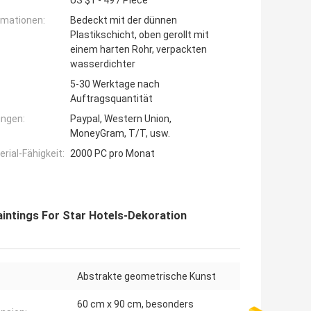
US $1 - 49 / Piece
rmationen:
Bedeckt mit der dünnen
Plastikschicht, oben gerollt mit
einem harten Rohr, verpackten
wasserdichter
5-30 Werktage nach
Auftragsquantität
ngen:
Paypal, Western Union,
MoneyGram, T/T, usw.
ial-Fähigkeit:
2000 PC pro Monat
ntings For Star Hotels-Dekoration
Abstrakte geometrische Kunst
60 cm x 90 cm, besonders