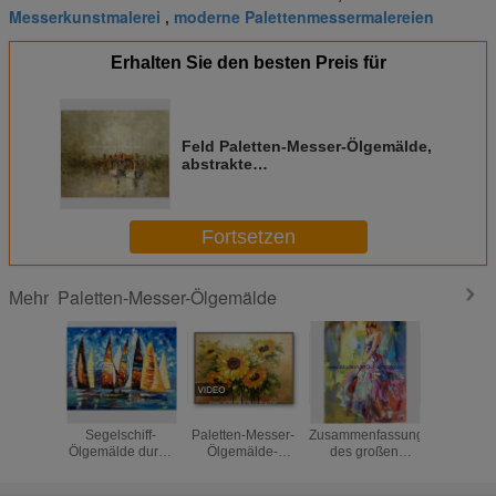
Messerkunstmalerei
moderne Palettenmessermalereien
,
Erhalten Sie den besten Preis für
Feld Paletten-Messer-Ölgemälde,
abstrakte
Segelbootlandschaftswand-
Kunstmalerei
Fortsetzen
Paletten-Messer-Ölgemälde
Mehr
Abstraktes
Sonnenblumen-
Bunte weibliche
Gestalt
Segelschiff-
Paletten-Messer-
Zusammenfassung
Paletten-
Ölgemälde durch
Ölgemälde-
des großen
Ölgemäl
Palettenmesser/handgemaltes
Blumen-Wand Art
starken Öl-
Segelt
starkes
For Bedroom
Paletten-Messer-
Zusammen