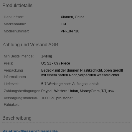
Produktdetails
Herkunftsort:
Xiamen, China
Markenname:
LKL
Modellnummer:
PN-104730
Zahlung und Versand AGB
Min Bestellmenge:
1-teilig
Preis:
US $1 - 69 / Piece
Verpackung
Bedeckt mit der dünnen Plastikschicht, oben gerollt
mit einem harten Rohr, verpackten wasserdichter
Informationen:
Lieferzeit:
5-7 Werktage nach Auftragsquantität
Zahlungsbedingungen:
Paypal, Western Union, MoneyGram, T/T, usw.
Versorgungsmaterial-
1000 PC pro Monat
Fähigkeit:
Beschreibung
Paletten-Messer-Ölgemälde