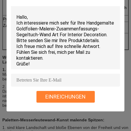
2. Mit dem Ausdehnen von /frame im
Großauftrag, versenden wir normalerweise durch
Meer.
Produktionszeit
7-25 Tage, hängt von der Auftragsquantität ab
Zahlung
Unter US $1000, Lohn durch Paypal oder T/T
100%, wenn der Auftrag vergeben wird
Über US $1000, Lohn durch T/T, 50%
(Ablagerung) wenn der Auftrag, 50% vergeben
wird, das vor Versand passend ist.
Werkzeuge des Palettenmesser-
Landschaftssegeltuchölgemäldes
1. Ölfarbe
Marley, Windsor Newton oder andere natürliche Farben, wenn Sie
bevorzugen.
2.
Segeltuch und Pinsel
Das Segeltuch, das wir für dieses Ölgemälde benutzten,
ist Baumwolle/Leinensegeltuch (nicht Polyester-Segeltuch, das
EINREICHUNGEN
niedrige Qualität ist). Nylonpinsel (nicht irgendwelche Tierhaare
benutzt).
Paletten-Messerleutewand-Kunst malende Spitzen:
1. sind klare Landschaft und bloße Ebenen von der Freiheit und von