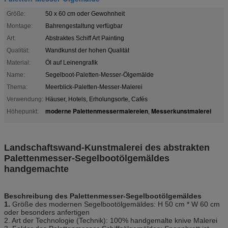
Größe:
50 x 60 cm oder Gewohnheit
Montage:
Bahrengestaltung verfügbar
Art:
Abstraktes Schiff Art Painting
Qualität:
Wandkunst der hohen Qualität
Material:
Öl auf Leinengrafik
Name:
Segelboot-Paletten-Messer-Ölgemälde
Thema:
Meerblick-Paletten-Messer-Malerei
Verwendung:
Häuser, Hotels, Erholungsorte, Cafés
moderne Palettenmessermalereien
Messerkunstmalerei
Höhepunkt:
,
Landschaftswand-Kunstmalerei des abstrakten
Palettenmesser-Segelbootölgemäldes
handgemachte
Beschreibung des Palettenmesser-Segelbootölgemäldes
1.
Größe des modernen Segelboot
ölgemäldes
: H 50 cm * W 60 cm
oder besonders anfertigen
2. Art der Technologie (Technik): 100% handgemalte knive Malerei