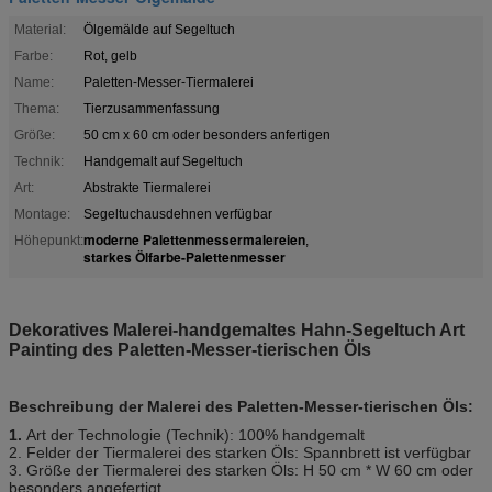
Material:
Ölgemälde auf Segeltuch
Farbe:
Rot, gelb
Name:
Paletten-Messer-Tiermalerei
Thema:
Tierzusammenfassung
Größe:
50 cm x 60 cm oder besonders anfertigen
Technik:
Handgemalt auf Segeltuch
Art:
Abstrakte Tiermalerei
Montage:
Segeltuchausdehnen verfügbar
moderne Palettenmessermalereien
Höhepunkt:
,
starkes Ölfarbe-Palettenmesser
Dekoratives Malerei-handgemaltes Hahn-Segeltuch Art
Painting des Paletten-Messer-tierischen Öls
Beschreibung
der Malerei des Paletten-Messer-tierischen Öls:
1.
Art der Technologie (Technik): 100% handgemalt
2. Felder der Tier
malerei
des starken Öls: Spannbrett ist verfügbar
3.
Größe
der Tier
malerei
des starken Öls
: H 50 cm * W 60 cm oder
besonders angefertigt