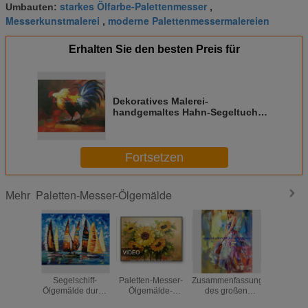
starkes Ölfarbe-Palettenmesser
Umbauten:
,
Messerkunstmalerei
moderne Palettenmessermalereien
,
Erhalten Sie den besten Preis für
Dekoratives Malerei-
handgemaltes Hahn-Segeltuch
Art Painting des Paletten-Messer-
tierischen Öls
Fortsetzen
Paletten-Messer-Ölgemälde
Mehr
Abstraktes
Sonnenblumen-
Bunte weibliche
Gestalt
Segelschiff-
Paletten-Messer-
Zusammenfassung
Paletten-
Ölgemälde durch
Ölgemälde-
des großen
Ölgemäl
Palettenmesser/handgemaltes
Blumen-Wand Art
starken Öl-
Segelt