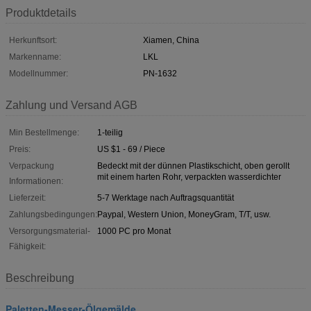
Produktdetails
Herkunftsort:
Xiamen, China
Markenname:
LKL
Modellnummer:
PN-1632
Zahlung und Versand AGB
Min Bestellmenge:
1-teilig
Preis:
US $1 - 69 / Piece
Verpackung
Bedeckt mit der dünnen Plastikschicht, oben gerollt
mit einem harten Rohr, verpackten wasserdichter
Informationen:
Lieferzeit:
5-7 Werktage nach Auftragsquantität
Zahlungsbedingungen:
Paypal, Western Union, MoneyGram, T/T, usw.
Versorgungsmaterial-
1000 PC pro Monat
Fähigkeit:
Beschreibung
Paletten-Messer-Ölgemälde