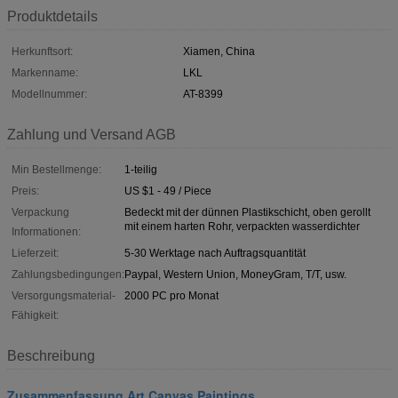
Produktdetails
Herkunftsort:
Xiamen, China
Markenname:
LKL
Modellnummer:
AT-8399
Zahlung und Versand AGB
Min Bestellmenge:
1-teilig
Preis:
US $1 - 49 / Piece
Verpackung
Bedeckt mit der dünnen Plastikschicht, oben gerollt
mit einem harten Rohr, verpackten wasserdichter
Informationen:
Lieferzeit:
5-30 Werktage nach Auftragsquantität
Zahlungsbedingungen:
Paypal, Western Union, MoneyGram, T/T, usw.
Versorgungsmaterial-
2000 PC pro Monat
Fähigkeit:
Beschreibung
Zusammenfassung Art Canvas Paintings