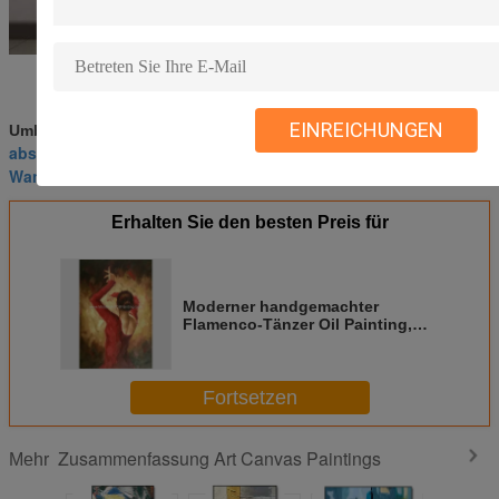
EINREICHUNGEN
Landschaftssegeltuchmalerei
Umbauten:
,
abstrakte moderne Malereien auf Segeltuch
,
Wandkunstsegeltuchmalerei
Erhalten Sie den besten Preis für
Moderner handgemachter
Flamenco-Tänzer Oil Painting,
abstrakte Wand Art Canvas
Painting
Fortsetzen
Zusammenfassung Art Canvas Paintings
Mehr