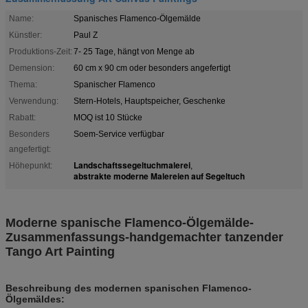
Name:
Spanisches Flamenco-Ölgemälde
Künstler:
Paul Z
Produktions-Zeit:
7- 25 Tage, hängt von Menge ab
Demension:
60 cm x 90 cm oder besonders angefertigt
Thema:
Spanischer Flamenco
Verwendung:
Stern-Hotels, Hauptspeicher, Geschenke
Rabatt:
MOQ ist 10 Stücke
Besonders
Soem-Service verfügbar
angefertigt:
Landschaftssegeltuchmalerei
Höhepunkt:
,
abstrakte moderne Malereien auf Segeltuch
Moderne spanische Flamenco-Ölgemälde-
Zusammenfassungs-handgemachter tanzender
Tango Art Painting
Beschreibung des modernen spanischen Flamenco-
Ölgemäldes: