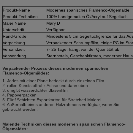
Produkt-Name
Modernes spanisches Flamenco-Ölgemälde
Produkt-Techniken
100% handgemaltes Öl/Acryl auf Segeltuch
Maler Name
Mary D
Unterschrift
Verfügbar
Rand-Größe
Mindestens 5 cm Segeltuchgrenze für das A
Verpackung
Verpackender Schrumpffilm, einige PC im Sta
Versandzeit
7- 25 Tage, hängt von der Quantität ab
Verwendung
Sternhotels, Geschenkfirmen, moderner Haus
Verpackender Prozess dieses modernen spanischen
Flamenco-Ölgemäldes:
1.
Jedes mit einer Plane bedeckt durch einzelnen Film
2. rollen Kunststoffrohr-Achse und dann oben
3. umgibt wasserdichter Blasenfilm
4. Pappverpacken
5. Fünf Schichten Exportkarton für Stretched Malerei
6. Außerhalb eines anderen Holzrahmens verfügbar, wenn Sie
gebraucht werden.
Malende Techniken dieses modernen spanischen Flamenco-
Ölgemäldes: