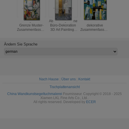
Handgemalte
Abstrakte goldene
Wohnzimmer-
Handgem
Grenze Muster-
Büro-Dekoration
dekorative
Zusammen
Zusammenfassungs-
3D Art Paintings
Zusammenfassung
Art Ca
Art Canvas
Canvas
Art Canvas
Painting
Paintingss 5cm für
Decorative For
Paintings
Color-Go
Dekoration
Unframed Wall Art
Wand-Dek
Ändern Sie Sprache
Oil Painting
Nach Hause
|
Über uns
|
Kontakt
Tischplattenansicht
China Wandkunstsegeltuchmalerei
Fournisseur. Copyright © 2018 - 2025
Xiamen LKL Fine Arts Co., Ltd..
All rights reserved. Developed by
ECER