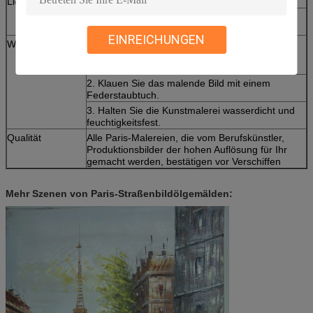
Lieferfrist:
Quantität weniger als 200 PC: 3-4 Wochen;
Für Behälteraufträge wird basiert auf dem
Auftragsvolumen zitiert
EINREICHUNGEN
Wartung
1. Wischen Sie die Oberfläche des
Palettenmessers leicht malend mit einem
feuchten Stoff ab
2. Klauen Sie das malende Bild mit einem
Federstaubtuch.
3. Halten Sie die Kunstmalerei wasserdicht und
feuchtigkeitsfest.
Qualität
Alle Paris-Malereien, die vom Berufskünstler,
Produktionsbilder der hohen Auflösung für Ihr
gemacht werden, bestätigen vor Verschiffen
Mehr Szenen von Paris-Straßenbildölgemälden: