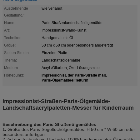
Ausdehnende
wie verlangt
Gestaltung/:
Name:
Paris-Straßenlandschaftsölgemälde
Art:
Impressionist-Wand-Kunst
Techniken:
Handgemalt mit Öl
Größe:
50 cm x 60 cm oder besonders angefertigt
Stellen Sie ein:
Einzelne Platte
Thema:
Landschaftsölgemälde
Medium:
Acryl-/Ölfarben, Öko-Lösungsmittel
Impressionist
der Paris-Straße malt
Höhepunkt:
,
,
Paris-Ölgemäldeeiffelturm
Impressionist-Straßen-Paris-Ölgemälde-
Landschaftsacrylpaletten-Messer für Kinderraum
Beschreibung des Paris-Straßenölgemäldes
1.
Größe des Paris-Segeltuch
ölgemäldes
: H 50 cm * W 60 cm oder
besonders anfertigen
2. Art der Technologie (Technik): 100% handgemachtes Ölgemälde