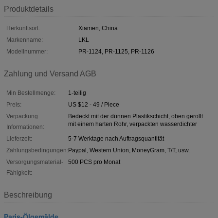
Produktdetails
Herkunftsort:
Xiamen, China
Markenname:
LKL
Modellnummer:
PR-1124, PR-1125, PR-1126
Zahlung und Versand AGB
Min Bestellmenge:
1-teilig
Preis:
US $12 - 49 / Piece
Verpackung
Bedeckt mit der dünnen Plastikschicht, oben gerollt
mit einem harten Rohr, verpackten wasserdichter
Informationen:
Lieferzeit:
5-7 Werktage nach Auftragsquantität
Zahlungsbedingungen:
Paypal, Western Union, MoneyGram, T/T, usw.
Versorgungsmaterial-
500 PCS pro Monat
Fähigkeit:
Beschreibung
Paris-Ölgemälde