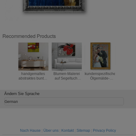
Recommended Products
100%
Handgemalte rote
Realistische
Handgem
handgemaltes
Blumen-Malerei
kundenspezifische
Dekora
abstraktes buntes
auf Segeltuch-
Ölgemälde-
mediter
Ölgemälde auf
starken Öl-
Porträts des
Ölgemäl
Segeltuch-heißer
Blumen gestalten
Wohnzimmers mit
Leinwand
moderner
Ölgemälde-Wand-
Rahmen
Ändern Sie Sprache
Landschaftswand-
Kunst für
Kunst für
Innenhauptdekor
German
Eingangs-
landschaftlich
Inneneinrichtung
Nach Hause
|
Über uns
|
Kontakt
|
Sitemap
|
Privacy Policy