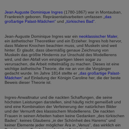
Jean Auguste Dominique Ingres
(1780-1867) war in Montauban,
Frankreich geboren. Repräsentativarbeiten umfassen „
das
großartige Palast-Mädchen“
und
„türkisches Bad“.
Jean-Auguste Dominique Ingres war ein
neoklassischer Maler
,
ein ästhetischer Theoretiker und ein Erzieher. Ingres hob hervor,
dass Malerei Knochen beachten muss, und Muskeln sind weit
hinter. Er glaubt, dass übermäßig genaue Zeichnung von
Muskeln das größte Hindernis zur Unschuld des Modellierens
wird, und den Abfall von einzigartigen Ideen sogar zu
verursachen, die Arbeit mittelmäßig zu machen. Dieses ist eine
wichtige ästhetische Theorie, die nie an von die Vorgänger
gedacht wurde. Im Jahre 1814 stellte er „
das großartige Palast-
Mädchen
“ auf Einladung der Königin Caroline her, die der beste
Beweis dieser Theorie ist.
Ingres-Anwaltnatur und die nackten Schaffungen, die seine
höchsten Leistungen darstellen, sind häufig nicht gemeißelt und
sind eine Kombination der Verfeinerung der natürlichen Bilder
und der Vernunft des klassischem Modellierens. Die nackten
Frauen in seinen Arbeiten haben keine Gedanken „des türkischen
Bades“, keines Glaubens „in der Schönheit des Harems“ und
keiner Elemente jeder möglicher Ära in „Venus“, das wirklich ein