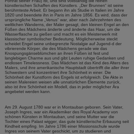
Porträt seiner Frau) ist, und sind vollständig die reinen
künstlerischen Schaffen des Künstlers. „Der Brunnen“ ist seine
berühmteste Arbeit. Er begann ihn als Studie in Italien im Jahre
1820 und beendete ihn in Paris im Jahre 1856. Es wird, dass der
ursprüngliche Name „Venus“ war, aber nach Jahrzehnten des
weltlichen Wanderns, der Maler gesagt, den kleinen Engel an den
Füßen des Mädchens änderte und änderte das Haar, um die
Wasserflasche zu gießen und macht es ein Meisterwerk mit
klassischer symbolischer Bedeutung. Möglicherweise steckt
scheidet Engel seine unbegrenzte Nostalgie auf Jugend-d der
vibrierende Körper, die des Mädchens gerade wie das
Knospungsgänseblümchen an ihren Füßen ist fest und
langlebigen Charme aus und gibt Leuten ruhige Gedanken und
endlosen Timelessness. Das Mädchen ist das Kind des Alters des
Malers, und ihre amerikanische Hauptstadt übertrifft die aller ihrer
Schwestern und konzentriert ihre Schönheit in einer. Die
Schönheit der Kunstform des Engels ist erfolgreich. Die Akte in
seinen Malereien weisen alle unnatürlichen Elemente zurück,
also ist ihre Schönheit ein Modell, das in jeder möglicher Ära
angebetet werden kann.
Am 29. August 1780 war er in Montauban geboren. Sein Vater,
Joseph Ingres, war ein Akademiker des Royal Academy von
schönen Künsten in Montauban, und seine Mutter war die
Tochter eines Palast wigger, das gute künstlerische Erbauung seit
Kindheit empfing. Im Jahre 1786 einer Missionsschule wurde
Ingres von seinem Vater geschickt, um zu studieren und