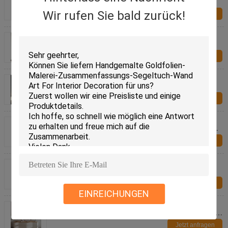
starken Öl-Paletten-Messer-Ölgemäldefrauen-
Segeltuches
Wir rufen Sie bald zurück!
Jetzt anfragen
Handgemaltes Zusammenfassungs-Art Canvas
Paintings Flow Color-Gold für Wand-Dekoration
Jetzt anfragen
36 "X 48" 24 "X 32" Hochzeitsporträt Ölgemälde
Baumwollleinwand
Jetzt anfragen
Handgemachtes abstraktes Goldfolien-Ölgemälde
auf Segeltuch-luxuriöser starker Beschaffenheits-
Wand-Kunst für Wohnzimmer-Dekoration
Jetzt anfragen
Handgemachtes kundenspezifisches Porträt-
Ölgemälde vom Foto das beste personifizierte
Geschenk der Familien-Porträt-Wand-Kunst für
Jetzt anfragen
Hauptdekor
EINREICHUNGEN
100% handgemaltes abstraktes buntes Ölgemälde
auf Segeltuch-heißer moderner Landschaftswand-
Kunst für Eingangs-Inneneinrichtung
Jetzt anfragen