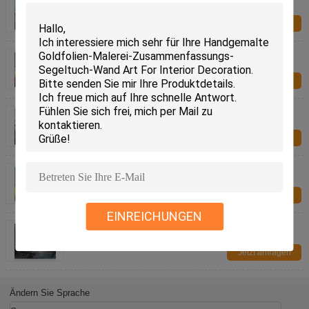
dem Strand-Acryl und dem Ölgemälde
Jetzt anfragen
Boots-Ölgemälde-Segelboot-Segeltuch Art For
Parlour Sonnenaufgang Senery orange
Jetzt anfragen
Helles handgemaltes Boots-Ölgemälde bei Ebbe,
moderne abstrakte Segeltuch-Kunst
Jetzt anfragen
Saillings-Boots-Ölgemälde-Hafen, moderne
Sonnenuntergang-Landschaftsmalerei
Jetzt anfragen
EINREICHUNGEN
Zusammenfassungs-Haus-Boots-Dock-Segeltuch-
Wand Art Paintings For Living Room
Jetzt anfragen
Ändern Sie Sprache