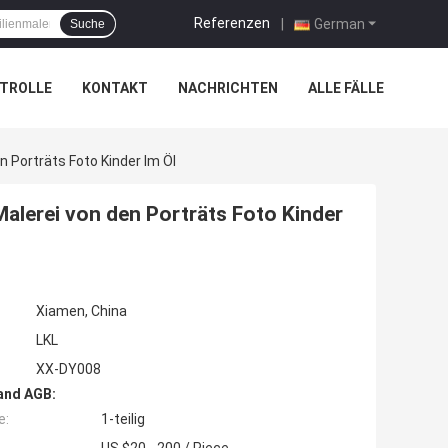
Referenzen
|
German
Suche
TROLLE
KONTAKT
NACHRICHTEN
ALLE FÄLLE
Porträts Foto Kinder Im Öl
lerei von den Porträts Foto Kinder
Xiamen, China
LKL
XX-DY008
and AGB:
e:
1-teilig