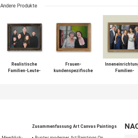
Andere Produkte
Realistische
Frauen-
Inneneinrichtun
Familien-Leute-
kundenspezifische
Familien-
kundenspezifisches
Ölgemälde-
kundenspezifis
Öl-Porträt-
Porträts
Ölgemälde-Port
Segeltuch 5cm für
handgemacht von
Segeltuch von F
Haus-Dekoration
der Fotografie
5cm
NA
Zusammenfassung Art Canvas Paintings
 Meerblick-
Bunter moderner Art Paintings On