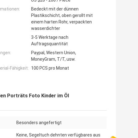
US $20 - 200 / Piece
rmationen:
Bedeckt mit der dünnen
Plastikschicht, oben gerollt mit
einem harten Rohr, verpackten
wasserdichter
3-5 Werktage nach
Auftragsquantität
ngen:
Paypal, Western Union,
MoneyGram, T/T, usw.
ial-Fähigkeit:
100 PCS pro Monat
en Porträts Foto Kinder im Öl
Besonders angefertigt
Keine, Segeltuch dehnten verfügbares aus