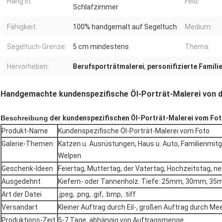
Hang In:
Feld:
Schlafzimmer
Fähigkeit:
100% handgemalt auf Segeltuch
Medium:
Segeltuch-Grenze:
5 cm mindestens
Thema:
Hervorheben:
Berufsporträtmalerei
,
personifizierte Famili
Handgemachte kundenspezifische Öl-Porträt-Malerei von d
Beschreibung
der kundenspezifischen Öl-Porträt-Malerei vom Fo
Produkt-Name
Kundenspezifische Öl-Porträt-Malerei vom Foto
Galerie-Themen
Katzen u. Ausrüstungen, Haus u. Auto, Familienmitgl
Welpen
Geschenk-Ideen
Feiertag, Muttertag, der Vatertag, Hochzeitstag, n
Ausgedehnt
Kiefern- oder Tannenholz. Tiefe: 25mm, 30mm, 3
Art der Datei
.jpeg, .png, .gif, .bmp, .tiff
Versandart
Kleiner Auftrag durch Eil-, großen Auftrag durch Me
Produktions-Zeit
5-7 Tage, abhängig von Auftragsmenge