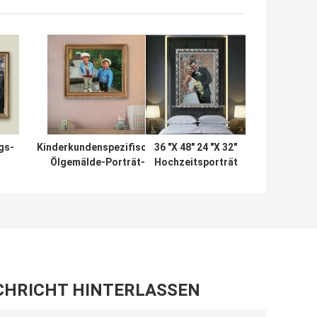
gs-
Kinderkundenspezifische
36 "X 48" 24 "X 32"
Ölgemälde-Porträt-
Hochzeitsporträt
ches
realistisches Segeltuch
Ölgemälde
rät-
von den Fotos
Baumwollleinwand
oto
CHRICHT HINTERLASSEN