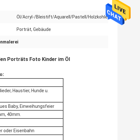
Öl/Acryl-/Bleistift/Aquarell/Pastell/Holzkohle
Porträt, Gebäude
enmalerei
en Porträts Foto Kinder im Öl
to
:
ieder, Haustier, Hunde u.
eues Baby, Einweihungsfeier
5mm, 40mm.
er oder Eisenbahn