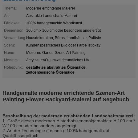
Thema:
Moderne errichtende Malerei
Art:
Abstrakte Landschafts-Malerei
Fähigkeit:
100% handgemachte Wandkunst
Demension:
100 cm x 100 cm oder besonders angefertigt
Verwendung:
Hausdekoration, Büros, Landhäuser, Paläste
Soem:
Kundenspezifisches Bild oder Farbe ist okay
Name:
Moderne Garten-Szene Art Painting
Medium:
Acrylsauer/Öl, umweltfreundliches UV
gestaltetes abstraktes Ölgemälde
Höhepunkt:
,
zeitgenössische Ölgemälde
Handgemalte moderne errichtende Szenen-Art
Painting Flower Backyard-Malerei auf Segeltuch
Beschreibung der modernen errichtenden Landschaftsmalerei:
1.
Größe dieses modernen Hinterhofszenenölgemäldes: H 100 cm *
W 100 cm oder besonders angefertigt
2. Art der Technologie (Technik): 100% handgemalt auf
Qualitätssegeltuch