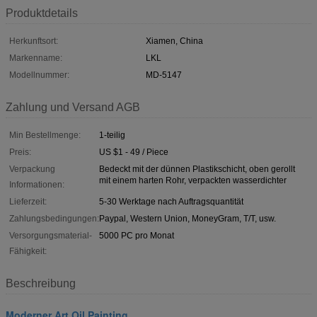
Produktdetails
Herkunftsort:
Xiamen, China
Markenname:
LKL
Modellnummer:
MD-5147
Zahlung und Versand AGB
Min Bestellmenge:
1-teilig
Preis:
US $1 - 49 / Piece
Verpackung
Bedeckt mit der dünnen Plastikschicht, oben gerollt
mit einem harten Rohr, verpackten wasserdichter
Informationen:
Lieferzeit:
5-30 Werktage nach Auftragsquantität
Zahlungsbedingungen:
Paypal, Western Union, MoneyGram, T/T, usw.
Versorgungsmaterial-
5000 PC pro Monat
Fähigkeit:
Beschreibung
Moderner Art Oil Painting