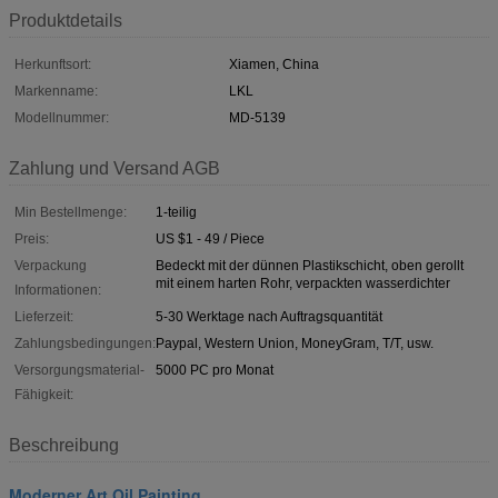
Produktdetails
Herkunftsort:
Xiamen, China
Markenname:
LKL
Modellnummer:
MD-5139
Zahlung und Versand AGB
Min Bestellmenge:
1-teilig
Preis:
US $1 - 49 / Piece
Verpackung
Bedeckt mit der dünnen Plastikschicht, oben gerollt
mit einem harten Rohr, verpackten wasserdichter
Informationen:
Lieferzeit:
5-30 Werktage nach Auftragsquantität
Zahlungsbedingungen:
Paypal, Western Union, MoneyGram, T/T, usw.
Versorgungsmaterial-
5000 PC pro Monat
Fähigkeit:
Beschreibung
Moderner Art Oil Painting