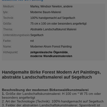
Medium:
Marley, Windsor Newton, andere
tyle:
Moderne Baum-Malerei
Technik:
100% handgemacht auf Segeltuch
Größe:
75 cm x 100 cm oder besonders angefertigt
Thema:
Abstrakte Landschaftskunst Malerei
Unterstützungsbasis:
Segeltuch
Farbe:
rot
Name:
Moderner Ahorn Forest Painting
zeitgenössische Ölgemälde
Höhepunkt:
,
moderne Wandkunstmalereien
Handgemalte Birke Forest Modern Art Paintings,
abstrakte Landschaftsmalerei auf Segeltuch
Beschreibung der modernen Birkenwaldkunstmalerei
1.
Größe der Landschaftskunst
malerei
: H 100 cm * W 75 cm oder
besonders angefertigt
2. Art der Technologie (Technik): 100% handgemacht auf Segeltuch
3. Felder der abstrakten Landschaftskunst
malerei
: Spannbrett ist