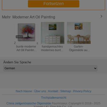
Fortsetzen
Moderner Art Oil Painting
Mehr
Zusammenfassungs-
100%
Mittelmeer-
Handgem
bunte moderne
handgemachtes
Garten-
Natu
Art Oil Painting
modernes buntes
Ölgemälde auf
Landsch
Hand Painted-
Baum-Ölgemälde-
Segeltuch für
Ölgemäl
Baum-Malerei für
abstrakte
Hauptdekor
Segelt
Wohnzimmer 32"
Landschaftswand-
Europeanism-
Zusammen
Ändern Sie Sprache
X 32"
Kunst auf
Landschaftswand-
bunt
Segeltuch für
Kunst für
Weideland
Esszimmer-Dekor
Esszimmer-
Malerei
Dekoration
Kunst 
Wohnzi
Dek
Nach Hause
|
Über uns
|
Kontakt
|
Sitemap
|
Privacy Policy
Tischplattenansicht
China zeitgenössische Ölgemälde
Fournisseur. Copyright © 2018 - 2025
Xiamen LKL Fine Arts Co., Ltd..