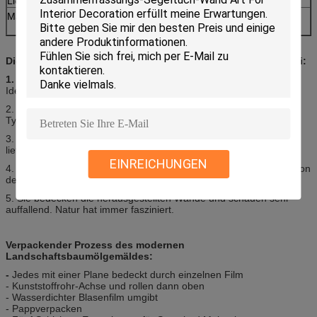
Lieferfrist
7-25 Tage, hängt von der Auftragsquantität ab
Material
Acryl/Ölfarbe auf Leinen-/Baumwoll-/Polyester-
Gewebe
Die Anwendungsspitzen moderner der Ahornwaldacrylmalerei:
1.
Landschaftssegeltuch-Kunstmalereien sind- einige der besten
Ideen für Grafik.
2. Landschaftswand-Kunstmalerei gab eine subtile Stimme in der
Tyrannei der Ära des Widerstands.
3. Die vielen Metaphern, die vom Künstler beherrscht werden,
liefern eine Reihe Möglichkeiten.
EINREICHUNGEN
4. sind klare Landschaft und bloße Ebenen von der Freiheit und von
der Anarchie voll.
5. Sie bedecken die herausgestellten Wände und schauen sehr
auffallend. Natur hat immer fasziniert.
Verpackender Prozess des modernen
Landschaftsbaumölgemäldes:
-
Jedes mit einer Plane bedeckt durch einzelnen Film
- Kunststoffrohr-Achse und rollen dann oben
- Wasserdichter Blasenfilm umgibt
- Pappverpacken