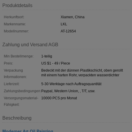
Produktdetails
Herkunftsort:
Xiamen, China
Markenname:
LKL
Modellnummer:
AT-12654
Zahlung und Versand AGB
Min Bestellmenge:
1-teilig
Preis:
US $1 - 49 / Piece
Verpackung
Bedeckt mit der dünnen Plastikschicht, oben gerollt
mit einem harten Rohr, verpackten wasserdichter
Informationen:
Lieferzeit:
5-30 Werktage nach Auftragsquantität
Zahlungsbedingungen:
Paypal, Western Union, , T/T, usw.
Versorgungsmaterial-
10000 PCS pro Monat
Fähigkeit:
Beschreibung
Moderner Art Oil Painting