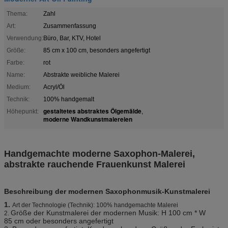
Thema:
Zahl
Art:
Zusammenfassung
Verwendung:
Büro, Bar, KTV, Hotel
Größe:
85 cm x 100 cm, besonders angefertigt
Farbe:
rot
Name:
Abstrakte weibliche Malerei
Medium:
Acryl/Öl
Technik:
100% handgemalt
gestaltetes abstraktes Ölgemälde
Höhepunkt:
,
moderne Wandkunstmalereien
Handgemachte moderne Saxophon-Malerei,
abstrakte rauchende Frauenkunst Malerei
Beschreibung der modernen Saxophonmusik-Kunstmalerei
1.
Art der Technologie (Technik): 100% handgemachte Malerei
Größe der Kunst
malerei
der modernen Musik: H 100 cm * W
2.
85 cm oder besonders angefertigt