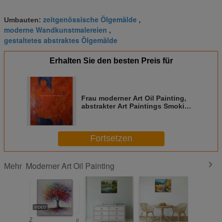
zeitgenössische Ölgemälde
Umbauten:
,
moderne Wandkunstmalereien
,
gestaltetes abstraktes Ölgemälde
Erhalten Sie den besten Preis für
Frau moderner Art Oil Painting,
abstrakter Art Paintings Smoking
Woman Saxophone
Fortsetzen
Moderner Art Oil Painting
Mehr
Zusammenfassungs-
100%
Mittelmeer-
Handgem