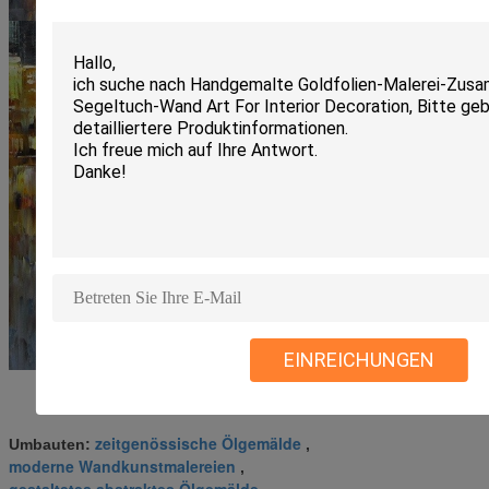
EINREICHUNGEN
zeitgenössische Ölgemälde
Umbauten:
,
moderne Wandkunstmalereien
,
gestaltetes abstraktes Ölgemälde