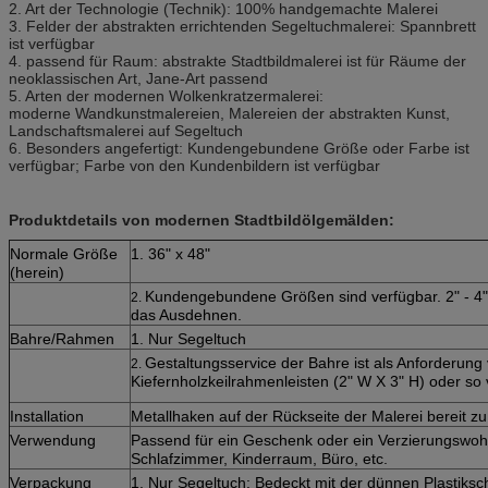
2. Art der Technologie (Technik): 100% handgemachte Malerei
3. Felder der abstrakten errichtenden
Segeltuchmalerei
: Spannbrett
ist verfügbar
4. passend für Raum: abstrakte Stadtbild
malerei
ist für Räume der
neoklassischen Art, Jane-Art passend
5. Arten der modernen Wolkenkratzer
malerei
:
moderne
Wandkunstmalereien
,
Malereien der
abstrakten Kunst,
Landschaftsmalerei auf Segeltuch
6. Besonders angefertigt: Kundengebundene Größe oder Farbe ist
verfügbar; Farbe von den Kundenbildern ist verfügbar
Produktdetails von modernen Stadtbildölgemälden:
Normale Größe
1. 36" x 48"
(herein)
Kundengebundene Größen sind verfügbar. 2" - 4" 
2.
das Ausdehnen.
Bahre/Rahmen
1. Nur Segeltuch
Gestaltungsservice der Bahre ist als Anforderung
2.
Kiefernholzkeilrahmenleisten (2" W X 3" H) oder so 
Installation
Metallhaken auf der Rückseite der Malerei bereit z
Verwendung
Passend für ein Geschenk oder ein Verzierungsw
Schlafzimmer, Kinderraum, Büro, etc.
Verpackung
1. Nur Segeltuch: Bedeckt mit der dünnen Plastiksch