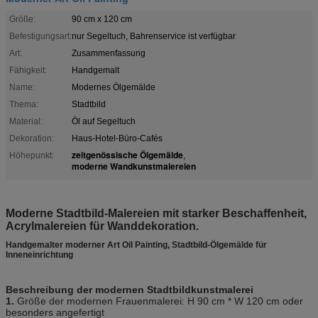
Größe:
90 cm x 120 cm
Befestigungsart:
nur Segeltuch, Bahrenservice ist verfügbar
Art:
Zusammenfassung
Fähigkeit:
Handgemalt
Name:
Modernes Ölgemälde
Thema:
Stadtbild
Material:
Öl auf Segeltuch
Dekoration:
Haus-Hotel-Büro-Cafés
zeitgenössische Ölgemälde
Höhepunkt:
,
moderne Wandkunstmalereien
Moderne Stadtbild-Malereien mit starker Beschaffenheit,
Acrylmalereien für Wanddekoration.
Handgemalter moderner Art Oil Painting, Stadtbild-Ölgemälde für
Inneneinrichtung
Beschreibung der modernen Stadtbildkunstmalerei
1.
Größe der modernen Frauen
malerei
: H 90 cm * W 120 cm oder
besonders angefertigt