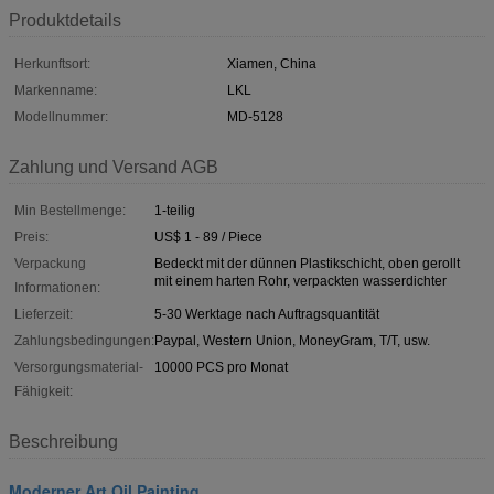
Produktdetails
Herkunftsort:
Xiamen, China
Markenname:
LKL
Modellnummer:
MD-5128
Zahlung und Versand AGB
Min Bestellmenge:
1-teilig
Preis:
US$ 1 - 89 / Piece
Verpackung
Bedeckt mit der dünnen Plastikschicht, oben gerollt
mit einem harten Rohr, verpackten wasserdichter
Informationen:
Lieferzeit:
5-30 Werktage nach Auftragsquantität
Zahlungsbedingungen:
Paypal, Western Union, MoneyGram, T/T, usw.
Versorgungsmaterial-
10000 PCS pro Monat
Fähigkeit:
Beschreibung
Moderner Art Oil Painting