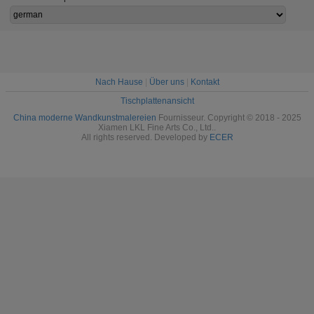
X 32"
Kunst auf
Landschaftswand-
bunt
Segeltuch für
Kunst für
Weideland
Esszimmer-Dekor
Esszimmer-
Malerei
Dekoration
Kunst 
Wohnzi
Dek
Nach Hause
|
Über uns
|
Kontakt
Tischplattenansicht
China moderne Wandkunstmalereien
Fournisseur. Copyright © 2018 - 2025
Xiamen LKL Fine Arts Co., Ltd..
All rights reserved. Developed by
ECER