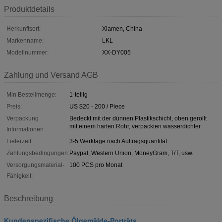
Produktdetails
Herkunftsort:
Xiamen, China
Markenname:
LKL
Modellnummer:
XX-DY005
Zahlung und Versand AGB
Min Bestellmenge:
1-teilig
Preis:
US $20 - 200 / Piece
Verpackung
Bedeckt mit der dünnen Plastikschicht, oben gerollt
mit einem harten Rohr, verpackten wasserdichter
Informationen:
Lieferzeit:
3-5 Werktage nach Auftragsquantität
Zahlungsbedingungen:
Paypal, Western Union, MoneyGram, T/T, usw.
Versorgungsmaterial-
100 PCS pro Monat
Fähigkeit:
Beschreibung
Kundenspezifische Ölgemälde-Porträts