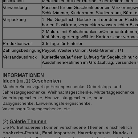
Installation
Metallhaken auf der Rückseite der Malerei berei
Verwendung
Passend für ein Geschenk oder ein Verzierung
Schlafzimmer, Kinderraum, Studienraum, Büro, et
Verpackung
1. Nur Segeltuch: Bedeckt mit der dünnen Plastiks
harten Plastikrohr, verpackten wasserdichter Blas
Malerei mit Keilrahmenleiste/Ornamentrahmen,
2.
fünf überlagerter gewölbter Karton sicher verpack
Produktionszeit
3-5 Tage für Einteiler
Zahlungsbedingung
Paypal, Western Union, Geld-Gramm, T/T
Versandausdruck
Kurierdienst/auf dem Luftweg für Segeltuch nur 
Ausdehnen/Rahmen im Großauftrag, versenden w
INFORMATIONEN
Ideen
(mit 1)
Geschenken
Machen Sie einzigartige Feriengeschenke, Geburtstags- und
Jahrestagsgeschenke, Weihnachtsgeschenke, Muttertaggeschenke,
Vatertagsgeschenke, Hochzeitstaggeschenke, neue
Babygeschenke, Einweihungsfeiergeschenke,
Valentinsgrußtagesgeschenke, etc.
(2)
Galerie-Themen
Die Porträtmalereien können verschiedene Themen, einschließlich
Hochzeits-
Porträt-,
Familien
porträts,
Haustier
porträts,
Hunde- u.