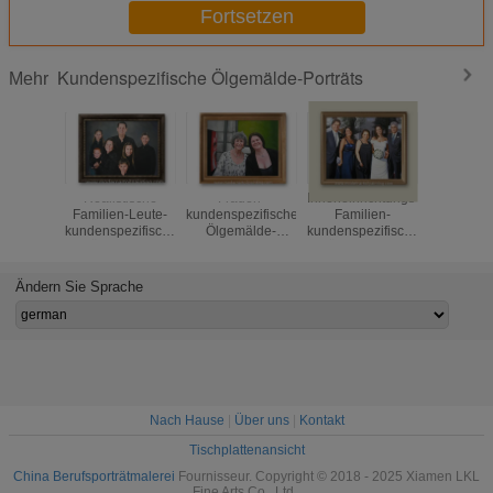
Fortsetzen
Kundenspezifische Ölgemälde-Porträts
Mehr
Realistische
Frauen-
Inneneinrichtungs-
Kinderkun
Familien-Leute-
kundenspezifische
Familien-
Ölgemä
kundenspezifisches
Ölgemälde-
kundenspezifisches
Portr
Öl-Porträt-
Porträts
Ölgemälde-
realisti
Segeltuch 5cm für
handgemacht von
Porträt-Segeltuch
Segeltuc
Haus-Dekoration
der Fotografie
von Foto 5cm
den Fo
Ändern Sie Sprache
Nach Hause
|
Über uns
|
Kontakt
Tischplattenansicht
China Berufsporträtmalerei
Fournisseur. Copyright © 2018 - 2025 Xiamen LKL
Fine Arts Co., Ltd..