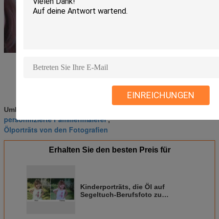
EINREICHUNGEN
Berufsporträtmalerei
Umbauten:
,
personifizierte Familienmalerei
,
Ölporträts von den Fotografien
Erhalten Sie den besten Preis für
Kinderporträts, die Öl auf
Segeltuch-Berufsfoto zu
malendem Geschenk malen