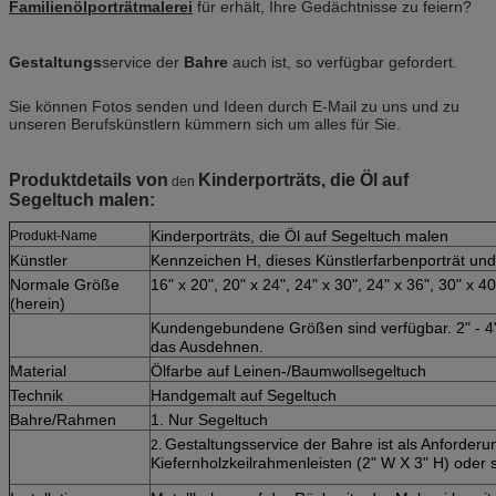
Familienölporträtmalerei
für erhält, Ihre Gedächtnisse zu feiern?
Gestaltungs
service der
Bahre
auch ist, so verfügbar gefordert.
Sie können Fotos senden und Ideen durch E-Mail zu uns und zu
unseren Berufskünstlern kümmern sich um alles für Sie.
Produktdetails von
Kinderporträts, die Öl auf
den
Segeltuch malen
:
Kinderporträts, die Öl auf Segeltuch malen
Produkt-Name
Künstler
Kennzeichen H, dieses Künstlerfarbenporträt und
Normale Größe
16" x 20", 20" x 24", 24" x 30", 24" x 36", 30" x 40
(herein)
Kundengebundene Größen sind verfügbar. 2" - 4"
das Ausdehnen.
Material
Ölfarbe auf Leinen-/Baumwollsegeltuch
Technik
Handgemalt auf Segeltuch
Bahre/Rahmen
1. Nur Segeltuch
Gestaltungsservice der Bahre ist als Anforderu
2.
Kiefernholzkeilrahmenleisten (2" W X 3" H) oder s