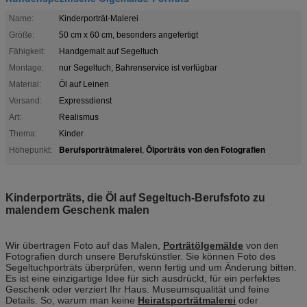
Name:
Kinderporträt-Malerei
Größe:
50 cm x 60 cm, besonders angefertigt
Fähigkeit:
Handgemalt auf Segeltuch
Montage:
nur Segeltuch, Bahrenservice ist verfügbar
Material:
Öl auf Leinen
Versand:
Expressdienst
Art:
Realismus
Thema:
Kinder
Berufsporträtmalerei
Ölporträts von den Fotografien
Höhepunkt:
,
Kinderporträts, die Öl auf Segeltuch-Berufsfoto zu
malendem Geschenk malen
Wir übertragen Foto auf das Malen,
Porträtölgemälde
von
den
Fotografien durch unsere Berufskünstler. Sie können Foto des
Segeltuchporträts überprüfen, wenn fertig und um Änderung bitten.
Es ist eine einzigartige Idee für sich ausdrückt, für ein perfektes
Geschenk oder verziert Ihr Haus. Museumsqualität und feine
Details. So, warum man keine
Heiratsporträtmalerei
oder