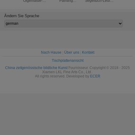
Ölgemälde-
Painting
Segeltuch-Leute-
malende
Wiedergabe-
Reproductions-
Ölgemälde für
Wieder
handgemaltes
Segeltuch für
Schlafzimmer
Segeltuc
Leute-Ölgemälde
Innendekor
Wohnzi
Ändern Sie Sprache
Nach Hause
|
Über uns
|
Kontakt
Tischplattenansicht
China zeitgenössische bildliche Kunst
Fournisseur. Copyright © 2018 - 2025
Xiamen LKL Fine Arts Co., Ltd..
All rights reserved. Developed by
ECER