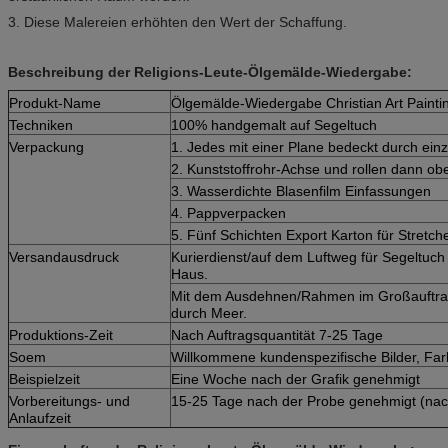
3. Diese Malereien erhöhten den Wert der Schaffung.
Beschreibung der Religions-Leute-Ölgemälde-Wiedergabe:
Produkt-Name
Ölgemälde-Wiedergabe Christian Art Painti
Techniken
100% handgemalt auf Segeltuch
Verpackung
1. Jedes mit einer Plane bedeckt durch ein
2. Kunststoffrohr-Achse und rollen dann ob
3. Wasserdichte Blasenfilm Einfassungen
4. Pappverpacken
5. Fünf Schichten Export Karton für Stretch
Versandausdruck
Kurierdienst/auf dem Luftweg für Segeltuch
Haus.
Mit dem Ausdehnen/Rahmen im Großauftrag
durch Meer.
Produktions-Zeit
Nach Auftragsquantität 7-25 Tage
Soem
Willkommene kundenspezifische Bilder, Fa
Beispielzeit
Eine Woche nach der Grafik genehmigt
Vorbereitungs- und
15-25 Tage nach der Probe genehmigt (na
Anlaufzeit