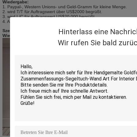
Wiedergabe:
1. Paypal-, Western Unions- und Geld-Gramm für kleine Menge.
2. wird T/T für Auftragswert über US$2000 begrüßt.
3. wird L/C für Auftragswert US$20,000 begrüßt.
4. Andere Zahlungsweisen, das zu Ihnen bequem ist.
Hinterlass eine Nachric
Szenen wiederholen von der Religions-Leute-Ölgemälde-
Wiedergabe:
Wir rufen Sie bald zurüc