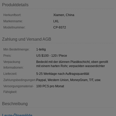
Produktdetails
Herkunftsort:
Xiamen, China
Markenname:
LKL
Modellnummer:
CP-9372
Zahlung und Versand AGB
Min Bestellmenge:
1-teilig
Preis:
US $100 - 120 / Piece
Verpackung
Bedeckt mit der dünnen Plastikschicht, oben gerollt
mit einem harten Rohr, verpackten wasserdichter
Informationen:
Lieferzeit:
5-25 Werktage nach Auftragsquantität
Zahlungsbedingungen:
Paypal, Western Union, MoneyGram, T/T, usw.
Versorgungsmaterial-
100 PCS pro Monat
Fähigkeit:
Beschreibung
Leute-Ölgemälde