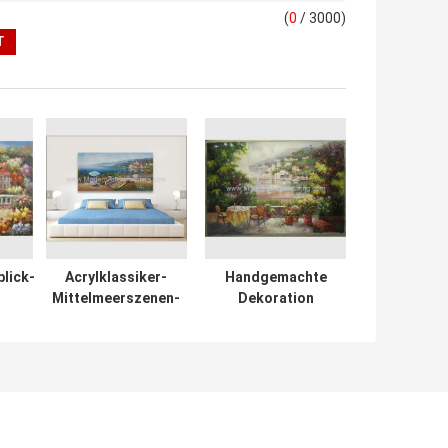
(
0
/ 3000)
lick-
Acrylklassiker-
Handgemachte
Mittelmeerszenen-
Dekoration
che
Ölgemälde-bunter
mediterranes
ch-
Ozeanufer
Ölgemälde auf
t
Leinwand 60×90