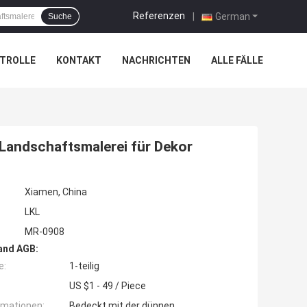
Referenzen
|
German
Suche
TROLLE
KONTAKT
NACHRICHTEN
ALLE FÄLLE
Landschaftsmalerei für Dekor
Xiamen, China
LKL
MR-0908
and AGB:
e:
1-teilig
US $1 - 49 / Piece
rmationen:
Bedeckt mit der dünnen