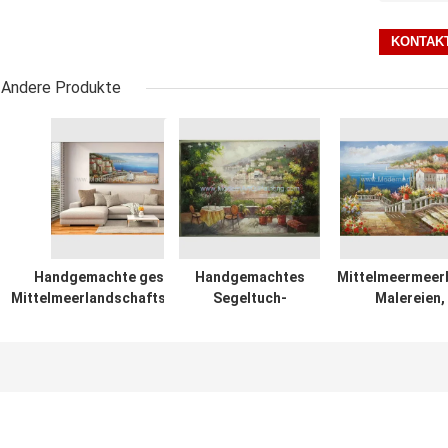
Andere Produkte
Handgemachte gestaltete
Handgemachtes
Mittelmeermeerb
Mittelmeerlandschaftsmalereien
Segeltuch-
Malereien,
auf Segeltuch-Italien-Café
Mittelmeerölgemälde-
zeitgenössis
Senery
Leinengarten-
Küstensegeltu
Landschafts-
Wand-Kuns
Ölgemälde