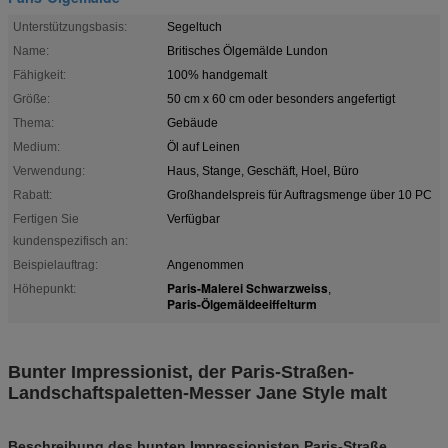
Unterstützungsbasis:
Segeltuch
Name:
Britisches Ölgemälde Lundon
Fähigkeit:
100% handgemalt
Größe:
50 cm x 60 cm oder besonders angefertigt
Thema:
Gebäude
Medium:
Öl auf Leinen
Verwendung:
Haus, Stange, Geschäft, Hoel, Büro
Rabatt:
Großhandelspreis für Auftragsmenge über 10 PC
Fertigen Sie
Verfügbar
kundenspezifisch an:
Beispielauftrag:
Angenommen
Paris-Malerei Schwarzweiss
Höhepunkt:
,
Paris-Ölgemäldeeiffelturm
Bunter Impressionist, der Paris-Straßen-
Landschaftspaletten-Messer Jane Style malt
Beschreibung des bunten Impressionisten Paris-Straße