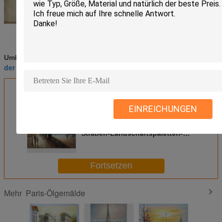
Paris-Malerei Schwarzweiss
Impressionist
Umbauten:
,
,
der Paris-Straße malt
Erhalten Sie den besten Preis für
EINREICHUNGEN
Bunter Impressionist, der Paris-
Straßen-Landschaftspaletten-
Messer Jane Style malt
Fortsetzen
Paris-Ölgemälde
Mehr