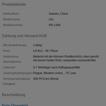
Produktdetails
Herkunftsort:
Xiamen, China
Markenname:
LKL
Modellnummer:
PR-1349
Zahlung und Versand AGB
Min Bestellmenge:
1-teilig
Preis:
US $12 - 49 / Piece
Verpackung
Bedeckt mit der dünnen Plastikschicht, oben gerollt
mit einem harten Rohr, verpackten wasserdichter
Informationen:
Lieferzeit:
5-7 Werktage nach Auftragsquantität
Zahlungsbedingungen:
Paypal, Western Union, , T/T, usw.
Versorgungsmaterial-
500 PCS pro Monat
Fähigkeit:
Beschreibung
Paris-Ölgemälde