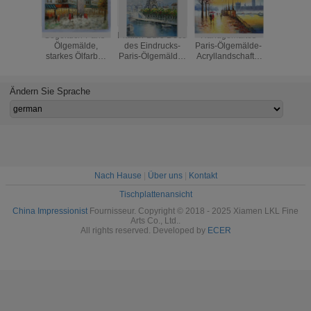
Segeltuch-Paris-
Platten-Büro Deco
Handgemaltes
Straß
Ölgemälde,
des Eindrucks-
Paris-Ölgemälde-
Landsch
starkes Ölfarbe-
Paris-Ölgemälde-
Acryllandschafts-
Paris-Ölg
Paletten-Messer
Paris-Straßen-
Gebäude Eco
Hotel-Me
30" X 40" 36" X
Spannbrett-eins
freundlich für
Ölgemäl
48"
Wand Deco
Segel
Ändern Sie Sprache
Nach Hause
|
Über uns
|
Kontakt
Tischplattenansicht
China Impressionist
Fournisseur. Copyright © 2018 - 2025 Xiamen LKL Fine
Arts Co., Ltd..
All rights reserved. Developed by
ECER