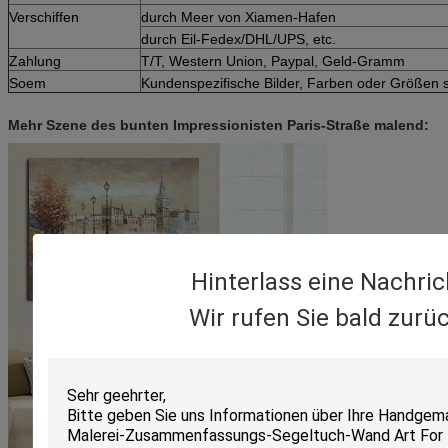
Verschiffen
durch Meer von Xiamen-Hafen
durch Eil-Fedex/DHL/UPS, etc.
Zahlung
T/T, Western Union, Paypal, Geld-Gramm
Soem
Kundenspezifische Bilder, Farben oder Größen s
Mehr Szene des bunten Impressionisten Paris-Straße malend:
Hinterlass eine Nachric
Wir rufen Sie bald zurüc