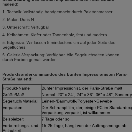
malend:
1.
Technik: Vollständig handgemacht durch Palettenmesser
2. Maler: Doris N
3. Unterschrift: Verfügbar
4. Keilrahmen: Kiefer oder Tannenholz, fest und modern.
5. Edgesize: Wir lassen 5 mindestens cm auf jeder Seite des
Segeltuches.
6. Galerie-Verpackung: Verfügbar. Alle Segeltuchseiten können
durch Farben gemalt werden.
Produktsonderkommandos des bunten Impressionisten Paris-
Straße malend:
Produkt-Name
Bunter Impressionist, der Paris-Straße malt
Größe/Maß
Normal: 20" x 24", 24" x 36", 36" x 48", Sonder
Segeltuch/Material
Leinen-/Baumwoll-/Polyester-Gewebe
Verpacken
Der Schrumpffilm, der, einige PC im Standardex
Verpackung verpackt, ist willkommen
Beispielzeit
7 Tage oder so
Vorbereitungs- und
15-25 Tage, hängt von der Auftragsmenge ab
Anlaufzeit